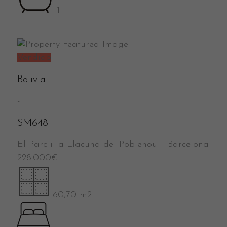
1
Vendido
Bolivia
-
SM648
El Parc i la Llacuna del Poblenou
–
Barcelona
228.000
€
60,70 m2