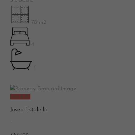
315.000
€
78 m2
4
1
Vendido
Josep Estalella
-