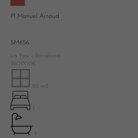
Venta
Pl Manuel Ainaud
-
SM656
La Pau
–
Barcelona
260.000
€
80 m2
3
1