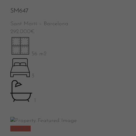
SM647
Sant Martí
–
Barcelona
292.000
€
56 m2
3
1
Vendido