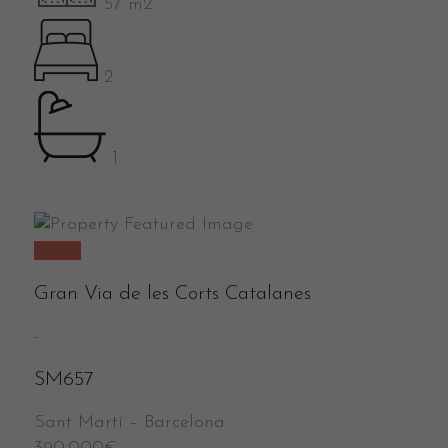
57 m2
2
1
Venta
Gran Via de les Corts Catalanes
-
SM657
Sant Martí
–
Barcelona