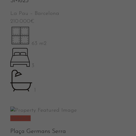
SM623
La Pau
–
Barcelona
210.000
€
63 m2
3
1
Vendido
Plaça Germans Serra