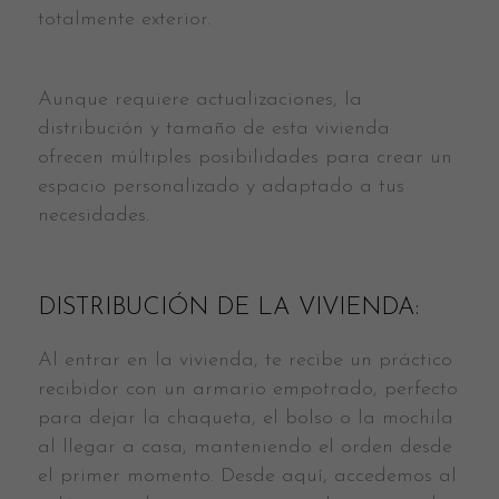
totalmente exterior.
Aunque requiere actualizaciones, la
distribución y tamaño de esta vivienda
ofrecen múltiples posibilidades para crear un
espacio personalizado y adaptado a tus
necesidades.
DISTRIBUCIÓN DE LA VIVIENDA:
Al entrar en la vivienda, te recibe un práctico
recibidor con un armario empotrado, perfecto
para dejar la chaqueta, el bolso o la mochila
al llegar a casa, manteniendo el orden desde
el primer momento. Desde aquí, accedemos al