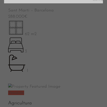
SM654
Sant Martí
–
Barcelona
288.000
€
62 m2
3
1
Vendido
Agricultura