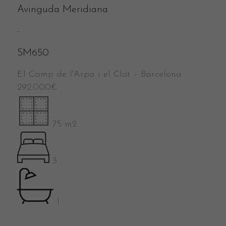
Avinguda Meridiana
-
SM650
El Camp de l'Arpa i el Clot
–
Barcelona
292.000
€
75 m2
3
1