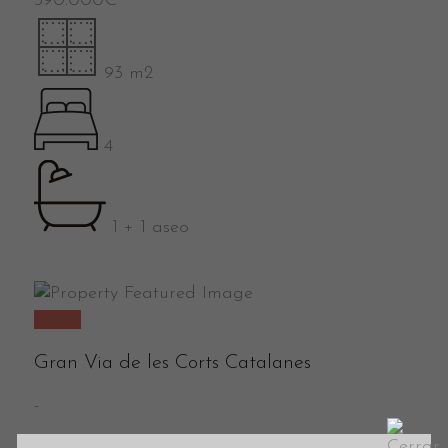
390.000
€
93 m2
4
1 + 1 aseo
Venta
Gran Via de les Corts Catalanes
-