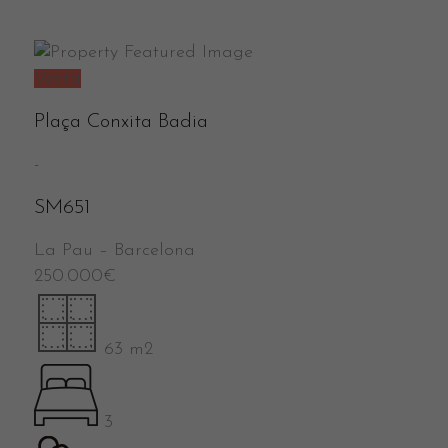
Venta
Plaça Conxita Badia
-
SM651
La Pau
–
Barcelona
250.000
€
63 m2
3