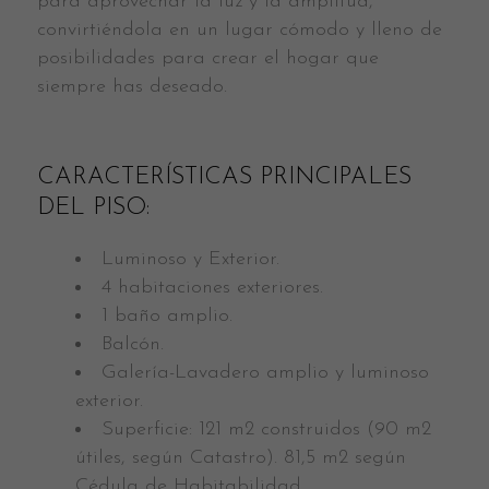
para aprovechar la luz y la amplitud,
convirtiéndola en un lugar cómodo y lleno de
posibilidades para crear el hogar que
siempre has deseado.
CARACTERÍSTICAS PRINCIPALES
DEL PISO:
Luminoso y Exterior.
4 habitaciones exteriores.
1 baño amplio.
Balcón.
Galería-Lavadero amplio y luminoso
exterior.
Superficie: 121 m2 construidos (90 m2
útiles, según Catastro). 81,5 m2 según
Cédula de Habitabilidad.