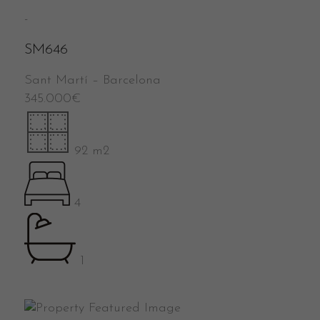
-
SM646
Sant Martí
–
Barcelona
345.000
€
92 m2
4
1