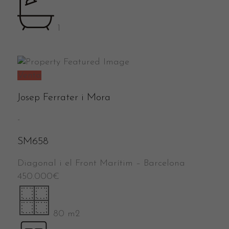
1
Venta
Josep Ferrater i Mora
-
SM658
Diagonal i el Front Marítim
–
Barcelona
450.000
€
80 m2