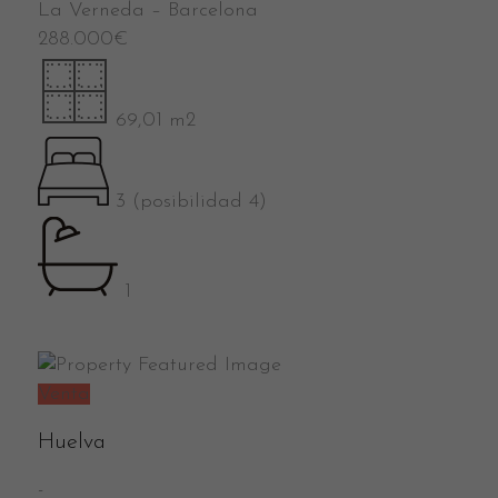
La Verneda
–
Barcelona
288.000
€
69,01 m2
3 (posibilidad 4)
1
Venta
Huelva
-