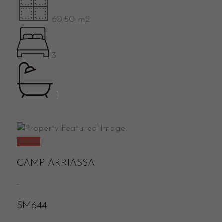
60,50 m2
3
1
Venta
CAMP ARRIASSA
-
SM644