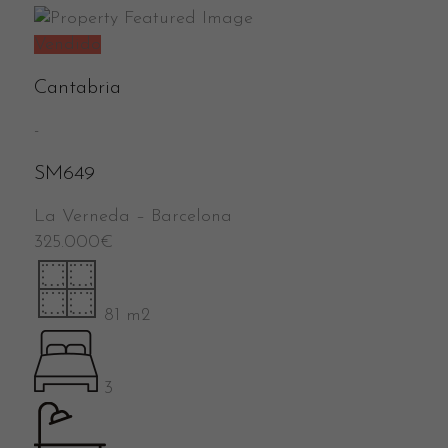
Vendido
Cantabria
-
SM649
La Verneda
–
Barcelona
325.000
€
81 m2
3