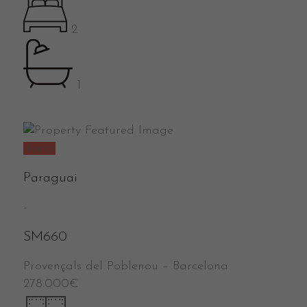
2
1
Venta
Paraguai
-
SM660
Provençals del Poblenou
–
Barcelona
278.000
€