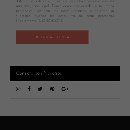
datos no se cederán a terceros salvo en los casos en que exista
una obligación legal. Tienes derecho a acceder a tus datos
personales, rectificar los datos inexactos o solicitar su
supresión cuando los datos ya no sean necesarios
(Reglamento (UE) 2016/679).
Conecta con Nosotros