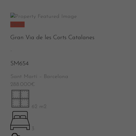
Venta
Gran Via de les Corts Catalanes
-
SM654
Sant Martí
–
Barcelona
288.000
€
62 m2
3