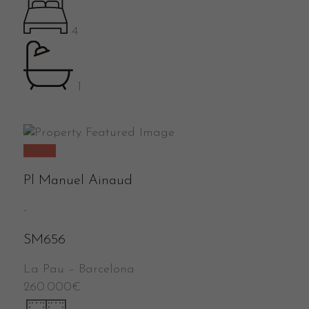
4
1
Venta
Pl Manuel Ainaud
-
SM656
La Pau
–
Barcelona
260.000
€