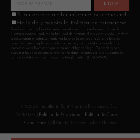
SI autorizo a recibir información comercial.
He leído y acepto la Política de Privacidad.
Te informamos que los datos personales, estarán incorporados en un fichero bajo
nuestra responsabilidad, con la finalidad de prestarte el servicio solicitado. Los datos
se conservarán mientras se mantenga la relación comercial o durante los años
necesarios para cumplir con las obligaciones legales. Los datos no se cederán a
terceros salvo en los casos en que exista una obligación legal. Tienes derecho a
acceder a tus datos personales, rectificar los datos inexactos o solicitar su supresión
cuando los datos ya no sean necesarios (Reglamento (UE) 2016/679).
© 2025 Immobiliària Sant Martí de Provençals, S.L. –
B67480277 |
Política de Privacidad
–
Política de Cookies
–
Canal Ético
| All Rights Reserved. Select Themes