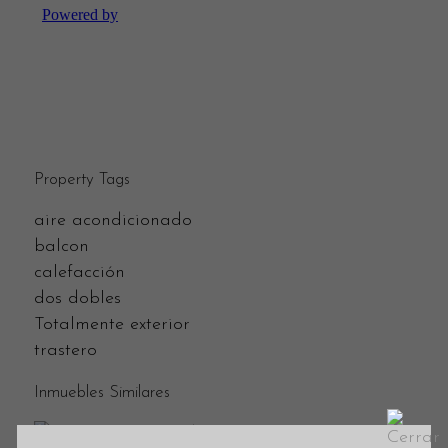
Property Tags
aire acondicionado
balcon
calefacción
dos dobles
Totalmente exterior
trastero
Inmuebles Similares