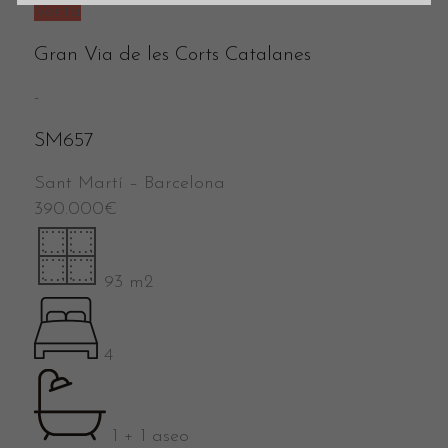
Venta
Gran Via de les Corts Catalanes
-
SM657
Sant Martí
–
Barcelona
390.000
€
93 m2
4
1 + 1 aseo