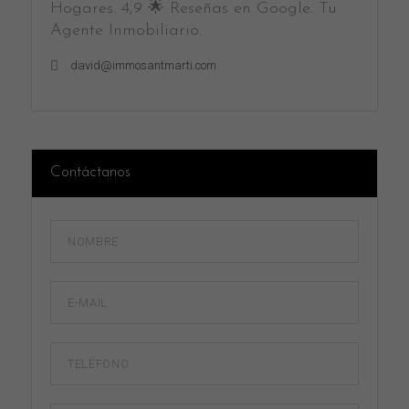
Hogares. 4,9 🌟 Reseñas en Google. Tu
Agente Inmobiliario.
david@immosantmarti.com
Contáctanos