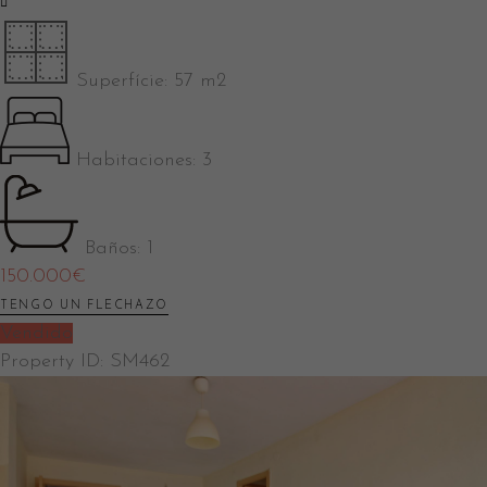
Superfície:
57 m2
Habitaciones:
3
Baños:
1
150.000
€
TENGO UN FLECHAZO
Vendido
Property ID:
SM462