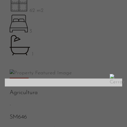
62 m2
3
1
Vendido
Agricultura
-
SM646