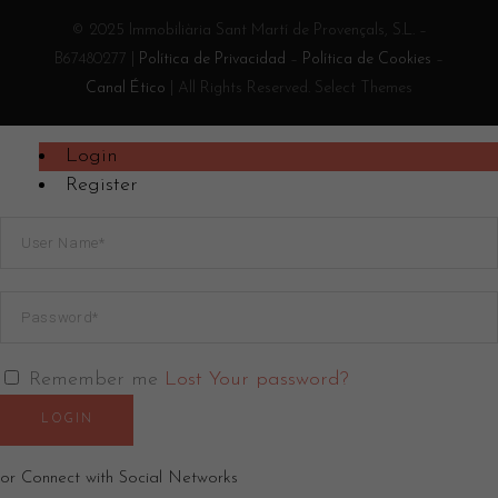
© 2025 Immobiliària Sant Martí de Provençals, S.L. –
B67480277 |
Política de Privacidad
–
Política de Cookies
–
Canal Ético
| All Rights Reserved. Select Themes
Login
Register
Remember me
Lost Your password?
LOGIN
or Connect with Social Networks