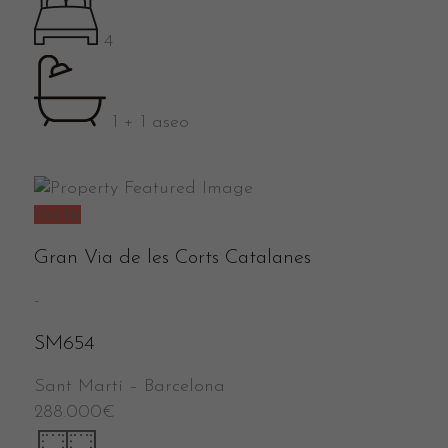
4
1 + 1 aseo
Venta
Gran Via de les Corts Catalanes
-
SM654
Sant Martí
–
Barcelona
288.000
€