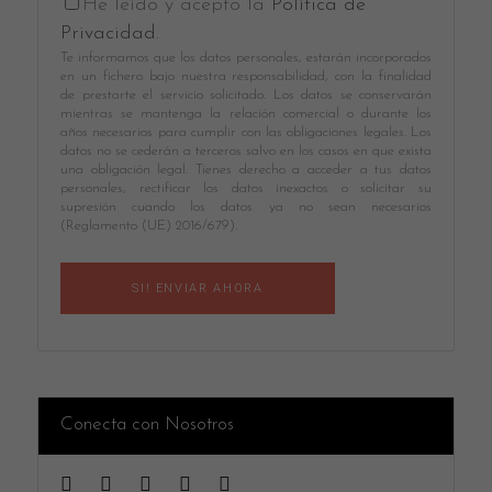
He leído y acepto la
Política de
Privacidad
.
Te informamos que los datos personales, estarán incorporados
en un fichero bajo nuestra responsabilidad, con la finalidad
de prestarte el servicio solicitado. Los datos se conservarán
mientras se mantenga la relación comercial o durante los
años necesarios para cumplir con las obligaciones legales. Los
datos no se cederán a terceros salvo en los casos en que exista
una obligación legal. Tienes derecho a acceder a tus datos
personales, rectificar los datos inexactos o solicitar su
supresión cuando los datos ya no sean necesarios
(Reglamento (UE) 2016/679).
Conecta con Nosotros