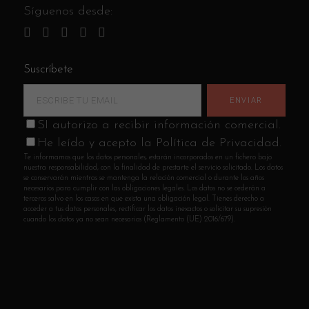
Síguenos desde:
Suscríbete
SI autorizo a recibir información comercial.
He leído y acepto la Política de Privacidad.
Te informamos que los datos personales, estarán incorporados en un fichero bajo
nuestra responsabilidad, con la finalidad de prestarte el servicio solicitado. Los datos
se conservarán mientras se mantenga la relación comercial o durante los años
necesarios para cumplir con las obligaciones legales. Los datos no se cederán a
terceros salvo en los casos en que exista una obligación legal. Tienes derecho a
acceder a tus datos personales, rectificar los datos inexactos o solicitar su supresión
cuando los datos ya no sean necesarios (Reglamento (UE) 2016/679).