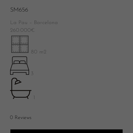
SM656
La Pau
–
Barcelona
260.000
€
80 m2
3
1
0
Reviews