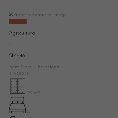
Vendido
Agricultura
-
SM646
Sant Martí
–
Barcelona
345.000
€
92 m2
4