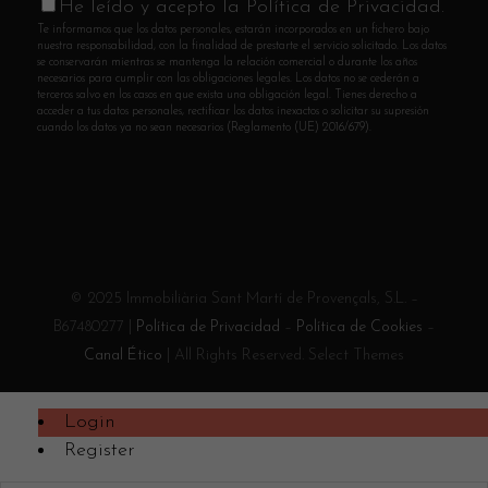
He leído y acepto la Política de Privacidad.
Te informamos que los datos personales, estarán incorporados en un fichero bajo
nuestra responsabilidad, con la finalidad de prestarte el servicio solicitado. Los datos
se conservarán mientras se mantenga la relación comercial o durante los años
necesarios para cumplir con las obligaciones legales. Los datos no se cederán a
terceros salvo en los casos en que exista una obligación legal. Tienes derecho a
acceder a tus datos personales, rectificar los datos inexactos o solicitar su supresión
cuando los datos ya no sean necesarios (Reglamento (UE) 2016/679).
© 2025 Immobiliària Sant Martí de Provençals, S.L. –
B67480277 |
Política de Privacidad
–
Política de Cookies
–
Canal Ético
| All Rights Reserved. Select Themes
Login
Register