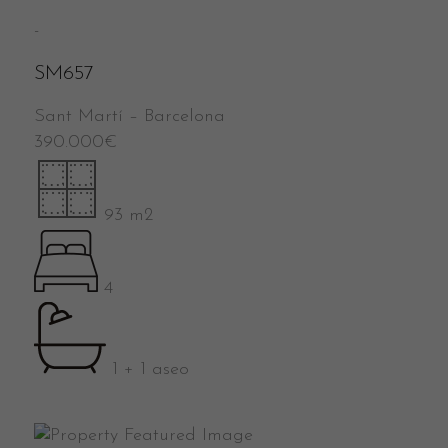
-
SM657
Sant Martí
–
Barcelona
390.000
€
93 m2
4
1 + 1 aseo