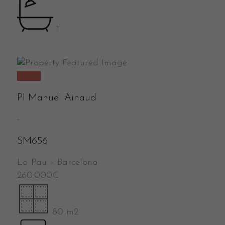
1
Venta
Pl Manuel Ainaud
-
SM656
La Pau
–
Barcelona
260.000
€
80 m2