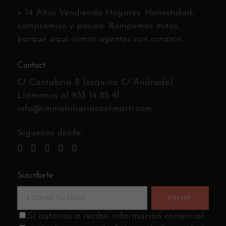
+ 14 Años Vendiendo Hogares. Honestidad,
compromiso y pasión. Rompemos mitos,
porque aquí somos agentes con corazón.
Contact
C/ Cantabria 8 (esquina C/ Andrade)
Llámanos al
933 14 85 41
info@immobiliariasantmarti.com
Síguenos desde:
Suscríbete
SI autorizo a recibir información comercial.