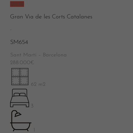
Venta
Gran Via de les Corts Catalanes
-
SM654
Sant Martí
–
Barcelona
288.000
€
62 m2
3
1