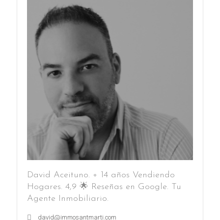
David Aceituno. + 14 años Vendiendo
Hogares. 4,9 🌟 Reseñas en Google. Tu
Agente Inmobiliario.
david@immosantmarti.com