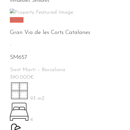
Inmuebles Similares
Venta
Gran Via de les Corts Catalanes
-
SM657
Sant Martí
–
Barcelona
390.000
€
93 m2
4