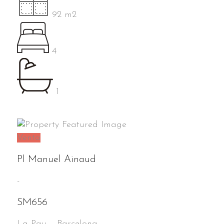
92 m2
4
1
Venta
Pl Manuel Ainaud
-
SM656
La Pau
–
Barcelona