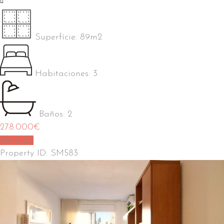
Superfície:
89m2
Habitaciones:
3
Baños:
2
278.000
€
Vendido
Property ID:
SM583