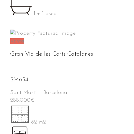
1 + 1 aseo
Venta
Gran Via de les Corts Catalanes
-
SM654
Sant Martí
–
Barcelona
288.000
€
62 m2