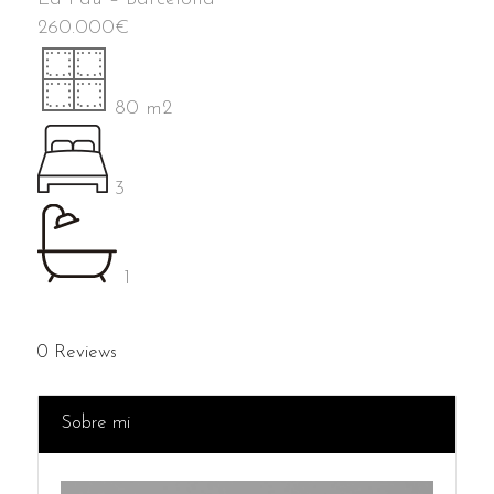
260.000
€
80 m2
3
1
0
Reviews
Sobre mi