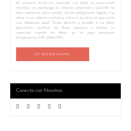
de prestarte el servicio solicitado. Los datos se conservarán
mientras se mantenga la relación comercial o durante los
años necesarios para cumplir con las obligaciones legales. Los
datos no se cederán a terceros salvo en los casos en que exista
una obligación legal. Tienes derecho a acceder a tus datos
personales, rectificar los datos inexactos o solicitar su
supresión cuando los datos ya no sean necesarios
(Reglamento (UE) 2016/679).
Conecta con Nosotros