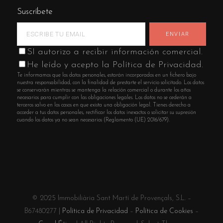
Suscríbete
SI autorizo a recibir información comercial.
He leído y acepto la Política de Privacidad.
Te informamos que los datos personales, estarán incorporados en un fichero bajo
nuestra responsabilidad, con la finalidad de prestarte el servicio solicitado. Los datos
se conservarán mientras se mantenga la relación comercial o durante los años
necesarios para cumplir con las obligaciones legales. Los datos no se cederán a
terceros salvo en los casos en que exista una obligación legal. Tienes derecho a
acceder a tus datos personales, rectificar los datos inexactos o solicitar su supresión
cuando los datos ya no sean necesarios (Reglamento (UE) 2016/679).
© 2025 Immobiliària Sant Martí de Provençals, S.L. –
B67480277 |
Política de Privacidad
–
Política de Cookies
–