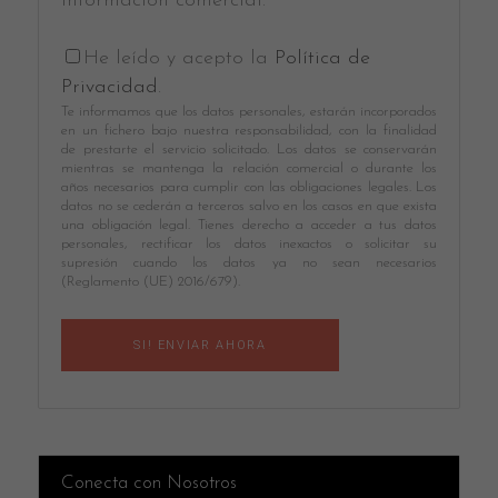
información comercial.
He leído y acepto la
Política de
Privacidad
.
Te informamos que los datos personales, estarán incorporados
en un fichero bajo nuestra responsabilidad, con la finalidad
de prestarte el servicio solicitado. Los datos se conservarán
mientras se mantenga la relación comercial o durante los
años necesarios para cumplir con las obligaciones legales. Los
datos no se cederán a terceros salvo en los casos en que exista
una obligación legal. Tienes derecho a acceder a tus datos
personales, rectificar los datos inexactos o solicitar su
supresión cuando los datos ya no sean necesarios
(Reglamento (UE) 2016/679).
Conecta con Nosotros