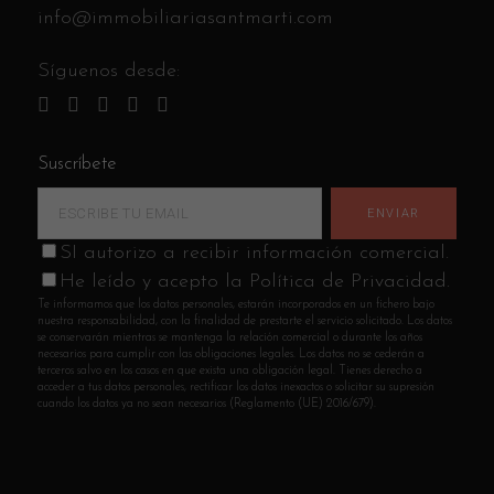
info@immobiliariasantmarti.com
Síguenos desde:
Suscríbete
SI autorizo a recibir información comercial.
He leído y acepto la Política de Privacidad.
Te informamos que los datos personales, estarán incorporados en un fichero bajo
nuestra responsabilidad, con la finalidad de prestarte el servicio solicitado. Los datos
se conservarán mientras se mantenga la relación comercial o durante los años
necesarios para cumplir con las obligaciones legales. Los datos no se cederán a
terceros salvo en los casos en que exista una obligación legal. Tienes derecho a
acceder a tus datos personales, rectificar los datos inexactos o solicitar su supresión
cuando los datos ya no sean necesarios (Reglamento (UE) 2016/679).