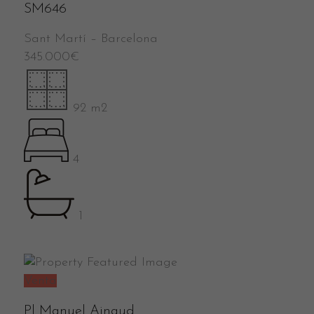
SM646
Sant Martí
–
Barcelona
345.000
€
92 m2
4
1
Venta
Pl Manuel Ainaud