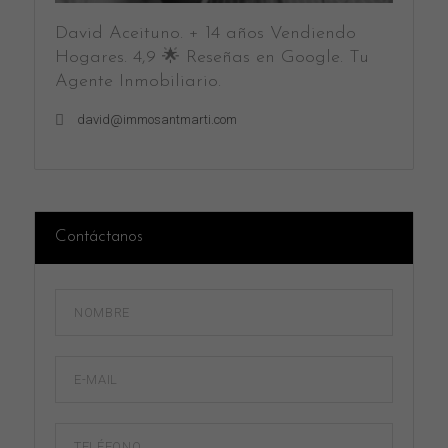
David Aceituno. + 14 años Vendiendo
Hogares. 4,9 🌟 Reseñas en Google. Tu
Agente Inmobiliario.
david@immosantmarti.com
Contáctanos