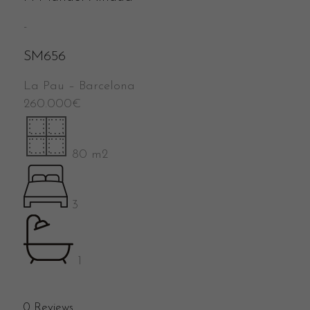
-
SM656
La Pau
–
Barcelona
260.000
€
80 m2
3
1
0
Reviews