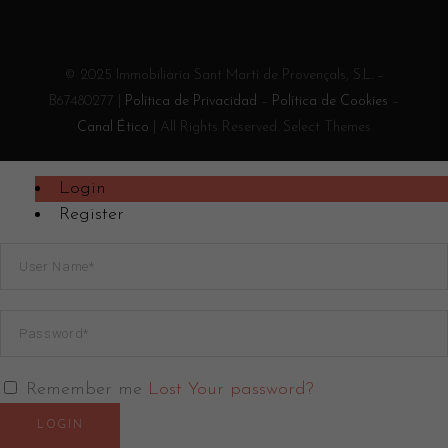
© 2025 Immobiliària Sant Martí de Provençals, S.L. –
B67480277 |
Política de Privacidad
–
Política de Cookies
–
Canal Ético
| All Rights Reserved. Select Themes
Login
Register
Remember me
Lost Your password?
LOGIN