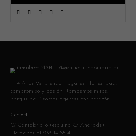
+ 14 Años Vendiendo Hogares. Honestidad,
compromiso y pasión. Rompemos mitos,
porque aquí somos agentes con corazón.
Contact
C/ Cantabria 8 (esquina C/ Andrade)
Llámanos al
933 14 85 41