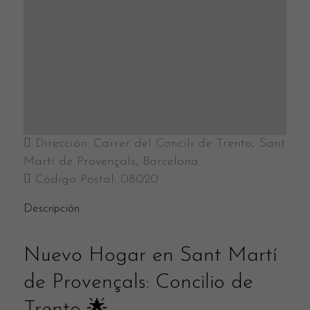
Dirección:
Carrer del Concili de Trento, Sant
Martí de Provençals, Barcelona
Código Postal:
08020
Descripción
Nuevo Hogar en Sant Martí
de Provençals: Concilio de
Trento 🌟