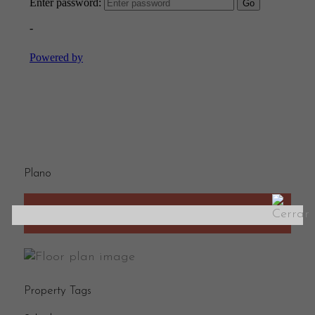
Plano
size:
rooms:
baths:
Property Tags