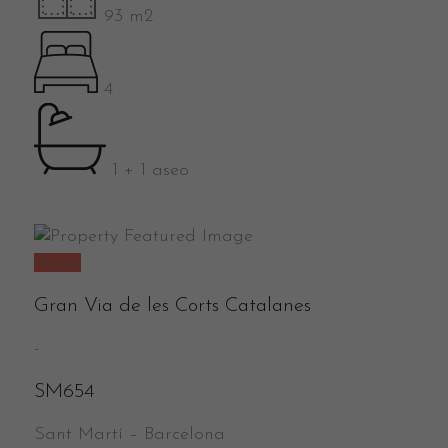
93 m2
4
1 + 1 aseo
Venta
Gran Via de les Corts Catalanes
-
SM654
Sant Martí
–
Barcelona