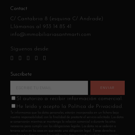
Contact
C/ Cantabria 8 (esquina C/ Andrade)
Llámanos al
933 14 85 41
info@immobiliariasantmarti.com
Síguenos desde:
Suscríbete
SI autorizo a recibir información comercial.
He leído y acepto la Política de Privacidad.
Te informamos que los datos personales, estarán incorporados en un fichero bajo
nuestra responsabilidad, con la finalidad de prestarte el servicio solicitado. Los datos
se conservarán mientras se mantenga la relación comercial o durante los años
necesarios para cumplir con las obligaciones legales. Los datos no se cederán a
terceros salvo en los casos en que exista una obligación legal. Tienes derecho a