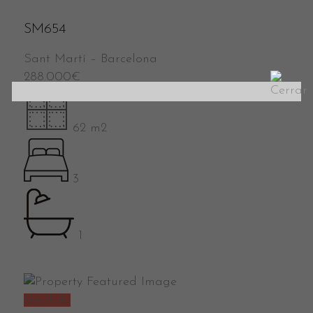
SM654
Sant Martí
–
Barcelona
288.000
€
62 m2
3
1
Vendido