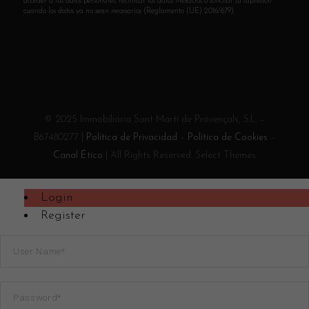
acceder a tus datos personales, rectificar los datos inexactos o solicitar su supresión
cuando los datos ya no sean necesarios (Reglamento (UE) 2016/679).
© 2025 Immobiliària Sant Martí de Provençals, S.L. –
B67480277 |
Política de Privacidad
–
Política de Cookies
–
Canal Ético
| All Rights Reserved. Select Themes
Login
Register