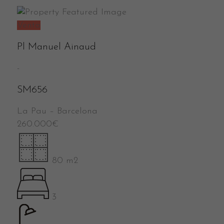
Venta
Pl Manuel Ainaud
-
SM656
La Pau
–
Barcelona
260.000
€
80 m2
3