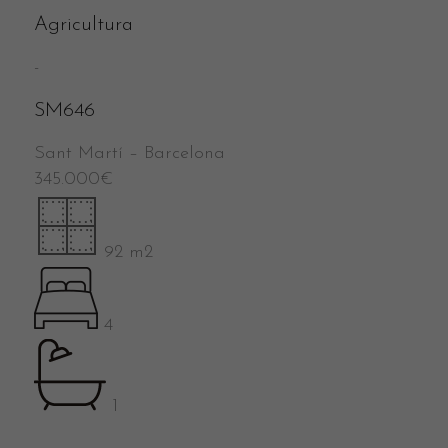
Agricultura
-
SM646
Sant Martí
–
Barcelona
345.000
€
92 m2
4
1