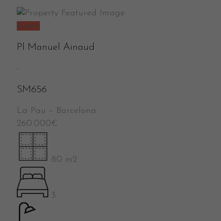
Venta
Pl Manuel Ainaud
-
SM656
La Pau
–
Barcelona
260.000
€
80 m2
3