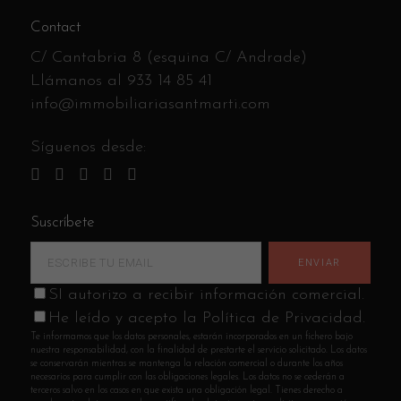
Contact
C/ Cantabria 8 (esquina C/ Andrade)
Llámanos al
933 14 85 41
info@immobiliariasantmarti.com
Síguenos desde:
Suscríbete
SI autorizo a recibir información comercial.
He leído y acepto la Política de Privacidad.
Te informamos que los datos personales, estarán incorporados en un fichero bajo
nuestra responsabilidad, con la finalidad de prestarte el servicio solicitado. Los datos
se conservarán mientras se mantenga la relación comercial o durante los años
necesarios para cumplir con las obligaciones legales. Los datos no se cederán a
terceros salvo en los casos en que exista una obligación legal. Tienes derecho a