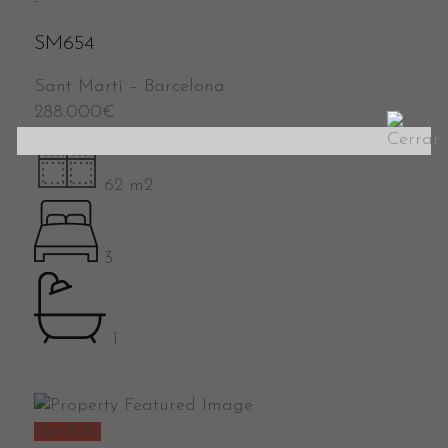
-
SM654
Sant Martí
–
Barcelona
288.000
€
62 m2
3
1
Vendido