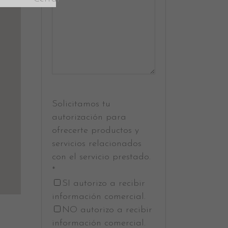
Solicitamos tu
autorización para
ofrecerte productos y
servicios relacionados
con el servicio prestado.
*
SI autorizo a recibir
información comercial.
NO autorizo a recibir
información comercial.