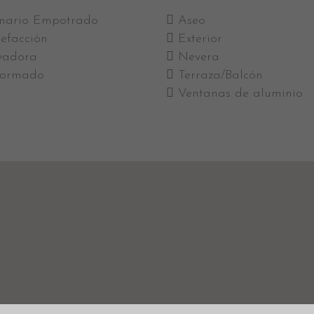
mario Empotrado
Aseo
efacción
Exterior
vadora
Nevera
formado
Terraza/Balcón
Ventanas de aluminio