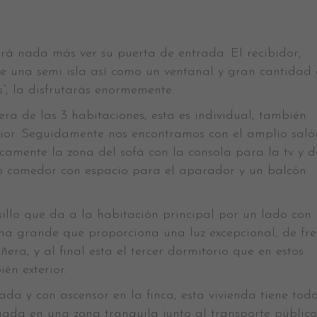
rá nada más ver su puerta de entrada. El recibidor,
ne una semi isla así como un ventanal y gran cantidad
s”, la disfrutarás enormemente.
era de las 3 habitaciones, esta es individual, también
rior. Seguidamente nos encontramos con el amplio saló
amente la zona del sofá con la consola para la tv y 
io comedor con espacio para el aparador y un balcón
illo que da a la habitación principal por un lado con
na grande que proporciona una luz excepcional, de fre
ra, y al final esta el tercer dormitorio que en estos
én exterior.
da y con ascensor en la finca, esta vivienda tiene todo
uada en una zona tranquila junto al transporte público