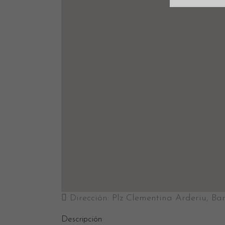
Dirección:
Plz Clementina Arderiu, Ba
Descripción