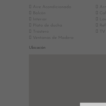
Aire Acondicionado
Ar
Balcón
Cal
Interior
La
Plato de ducha
Re
Trastero
TV
Ventanas de Madera
Ubicación