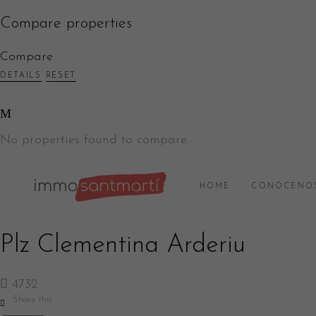
Compare properties
Compare
DETAILS
RESET
No properties found to compare.
HOME
CONÓCENO
Plz Clementina Arderiu
4732
Share this