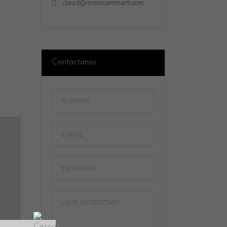
david@immosantmarti.com
Contáctanos