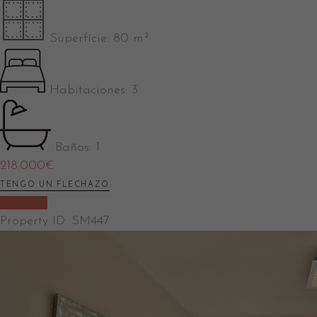
Superfície:
80 m²
Habitaciones:
3
Baños:
1
218.000
€
TENGO UN FLECHAZO
Vendido
Property ID:
SM447