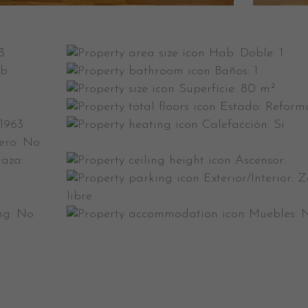
3
Hab. Doble:
1
b.
Baños:
1
Superfície:
80 m²
Estado:
Reform
1963
Calefacción:
Si
ero:
No
raza:
Ascensor:
Exterior/Interior:
Z
libre
ng:
No
Muebles: