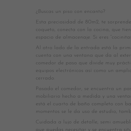
¿Buscas un piso con encanto?
Esta preciosidad de 80m2, te sorprende
coqueto, conecta con la cocina, que tie
espacio de almacenaje. Si eres “cocinita
Al otro lado de la entrada está la prim
cuenta con una ventana que da al exte
comedor de paso que divide muy práctic
equipos electrónicos así como un ampl
cerrado.
Pasado el comedor, se encuentra un pas
mobiliario hecho a medida y una venta
está el cuarto de baño completo con bañe
momentos se le da uso de estudio, tambi
Cuidada a lujo de detalle, semi amuebla
que puedas necesitar y se encuentra sit