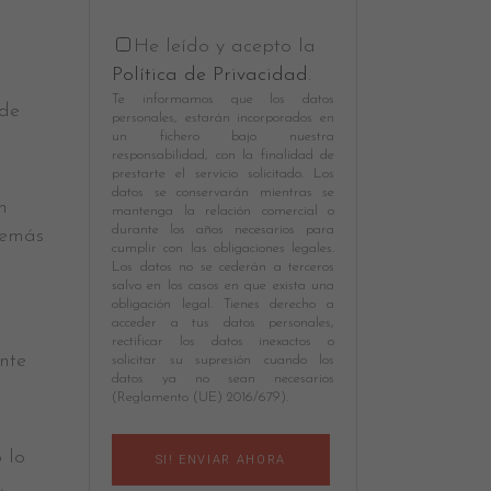
He leído y acepto la
Política de Privacidad
.
Te informamos que los datos
 de
personales, estarán incorporados en
un fichero bajo nuestra
responsabilidad, con la finalidad de
prestarte el servicio solicitado. Los
datos se conservarán mientras se
n
mantenga la relación comercial o
durante los años necesarios para
demás
cumplir con las obligaciones legales.
Los datos no se cederán a terceros
salvo en los casos en que exista una
obligación legal. Tienes derecho a
acceder a tus datos personales,
rectificar los datos inexactos o
nte
solicitar su supresión cuando los
datos ya no sean necesarios
(Reglamento (UE) 2016/679).
 lo
,