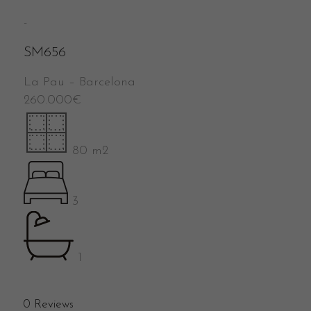
-
SM656
La Pau
–
Barcelona
260.000
€
80 m2
3
1
0
Reviews