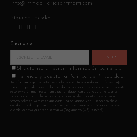
info@immobiliariasantmarti.com
Síguenos desde:
Suscríbete
SI autorizo a recibir información comercial.
He leído y acepto la Política de Privacidad.
Te informamos que los datos personales, estarán incorporados en un fichero bajo
nuestra responsabilidad, con la finalidad de prestarte el servicio solicitado. Los datos
se conservarán mientras se mantenga la relación comercial o durante los años
necesarios para cumplir con las obligaciones legales. Los datos no se cederán a
terceros salvo en los casos en que exista una obligación legal. Tienes derecho a
acceder a tus datos personales, rectificar los datos inexactos o solicitar su supresión
cuando los datos ya no sean necesarios (Reglamento (UE) 2016/679).