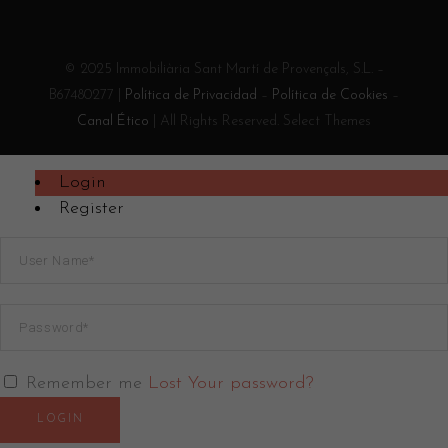
© 2025 Immobiliària Sant Martí de Provençals, S.L. –
B67480277 |
Política de Privacidad
–
Política de Cookies
–
Canal Ético
| All Rights Reserved. Select Themes
Login
Register
Remember me
Lost Your password?
LOGIN