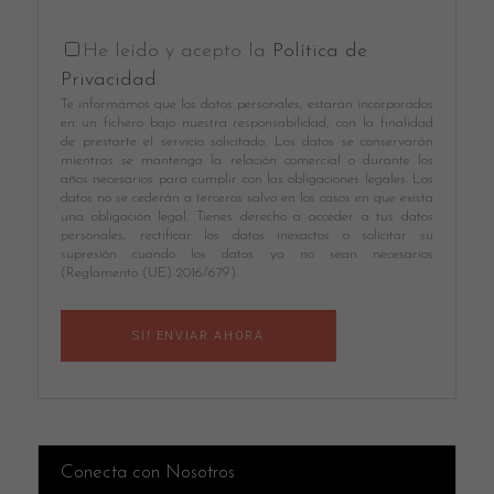
He leído y acepto la
Política de
Privacidad
.
Te informamos que los datos personales, estarán incorporados
en un fichero bajo nuestra responsabilidad, con la finalidad
de prestarte el servicio solicitado. Los datos se conservarán
mientras se mantenga la relación comercial o durante los
años necesarios para cumplir con las obligaciones legales. Los
datos no se cederán a terceros salvo en los casos en que exista
una obligación legal. Tienes derecho a acceder a tus datos
personales, rectificar los datos inexactos o solicitar su
supresión cuando los datos ya no sean necesarios
(Reglamento (UE) 2016/679).
Conecta con Nosotros