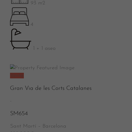
93 m2
4
1 + 1 aseo
Venta
Gran Via de les Corts Catalanes
-
SM654
Sant Martí
–
Barcelona