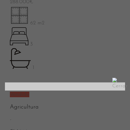
288.000
€
62 m2
3
1
Vendido
Agricultura
-