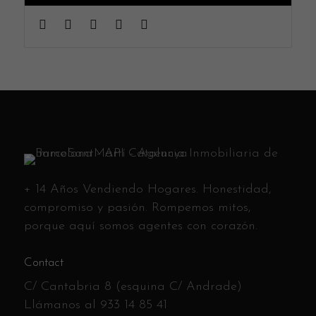
+ 14 Años Vendiendo Hogares. Honestidad,
compromiso y pasión. Rompemos mitos,
porque aquí somos agentes con corazón.
Contact
C/ Cantabria 8 (esquina C/ Andrade)
Llámanos al
933 14 85 41