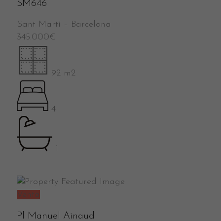
SM646
Sant Martí
–
Barcelona
345.000
€
92 m2
4
1
Venta
Pl Manuel Ainaud