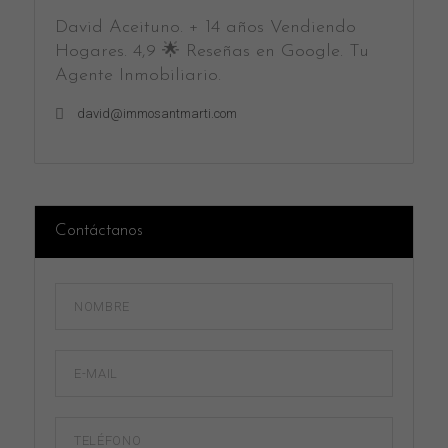
David Aceituno. + 14 años Vendiendo
Hogares. 4,9 🌟 Reseñas en Google. Tu
Agente Inmobiliario.
david@immosantmarti.com
Contáctanos