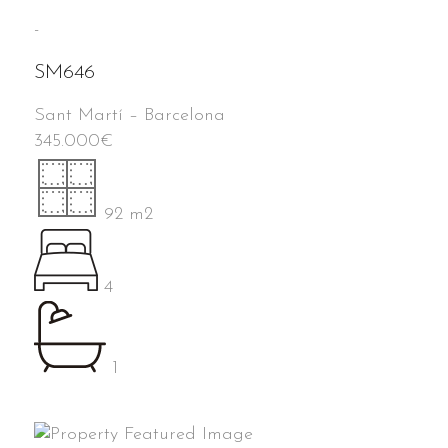
-
SM646
Sant Martí
–
Barcelona
345.000
€
92 m2
4
1