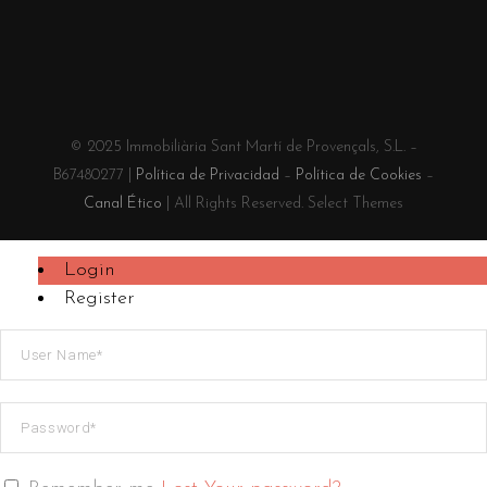
© 2025 Immobiliària Sant Martí de Provençals, S.L. –
B67480277 |
Política de Privacidad
–
Política de Cookies
–
Canal Ético
| All Rights Reserved. Select Themes
Login
Register