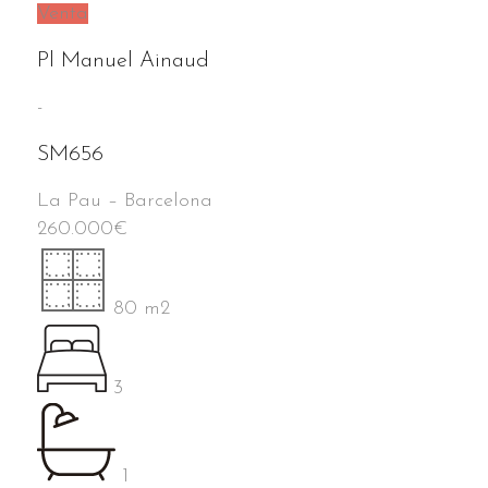
Venta
Pl Manuel Ainaud
-
SM656
La Pau
–
Barcelona
260.000
€
80 m2
3
1