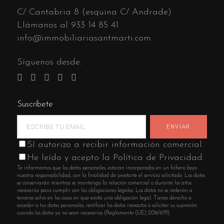
C/ Cantabria 8 (esquina C/ Andrade)
Llámanos al
933 14 85 41
info@immobiliariasantmarti.com
Síguenos desde:
Suscríbete
SI autorizo a recibir información comercial.
He leído y acepto la Política de Privacidad.
Te informamos que los datos personales, estarán incorporados en un fichero bajo
nuestra responsabilidad, con la finalidad de prestarte el servicio solicitado. Los datos
se conservarán mientras se mantenga la relación comercial o durante los años
necesarios para cumplir con las obligaciones legales. Los datos no se cederán a
terceros salvo en los casos en que exista una obligación legal. Tienes derecho a
acceder a tus datos personales, rectificar los datos inexactos o solicitar su supresión
cuando los datos ya no sean necesarios (Reglamento (UE) 2016/679).