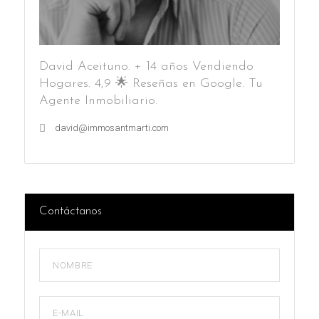
David Aceituno. + 14 años Vendiendo
Hogares. 4,9 🌟 Reseñas en Google. Tu
Agente Inmobiliario.
david@immosantmarti.com
Contáctanos