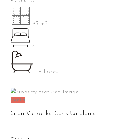
390.000
€
93 m2
4
1 + 1 aseo
Venta
Gran Via de les Corts Catalanes
-