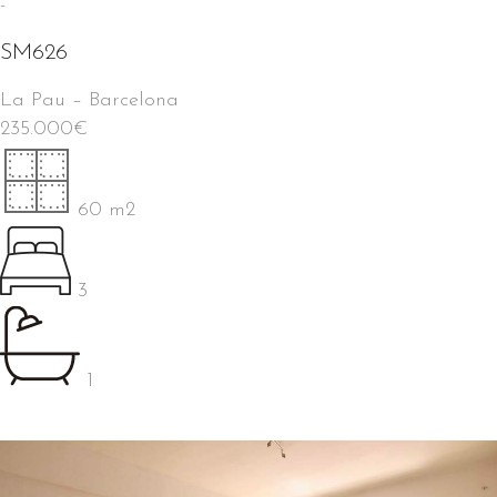
-
SM626
La Pau
–
Barcelona
235.000
€
60 m2
3
1