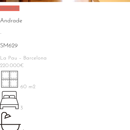
Vendido
Andrade
-
SM629
La Pau
–
Barcelona
220.000
€
60 m2
3