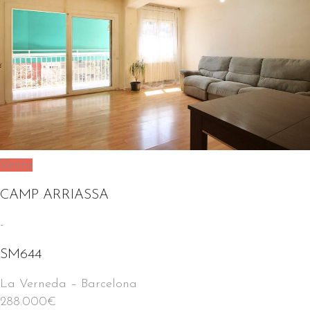
Venta
CAMP ARRIASSA
-
SM644
La Verneda
–
Barcelona
288.000
€