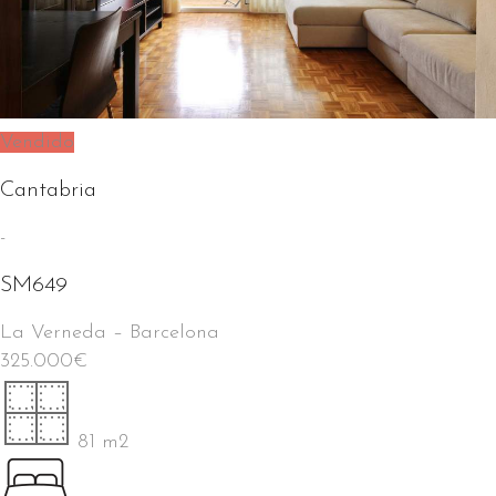
Vendido
Cantabria
-
SM649
La Verneda
–
Barcelona
325.000
€
81 m2