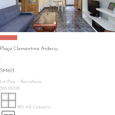
Vendido
Plaça Clementina Arderiu
-
SM613
La Pau
–
Barcelona
265.000
€
80 m2 Catastro