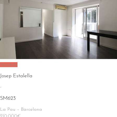
Vendido
Josep Estalella
-
SM623
La Pau
–
Barcelona
210.000
€