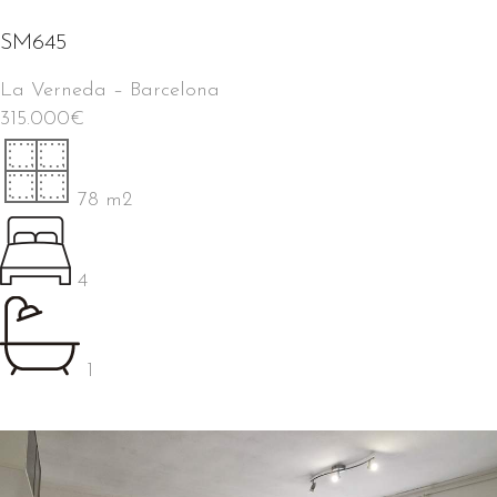
SM645
La Verneda
–
Barcelona
315.000
€
78 m2
4
1