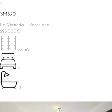
-
SM590
La Verneda
–
Barcelona
225.000
€
53 m2
3
1