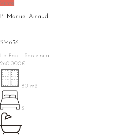
Venta
Pl Manuel Ainaud
-
SM656
La Pau
–
Barcelona
260.000
€
80 m2
3
1