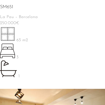
SM651
La Pau
–
Barcelona
250.000
€
63 m2
3
1