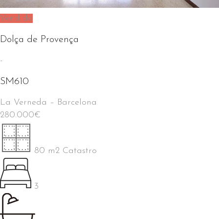
Vendido
Dolça de Provença
-
SM610
La Verneda
–
Barcelona
280.000
€
80 m2 Catastro
3