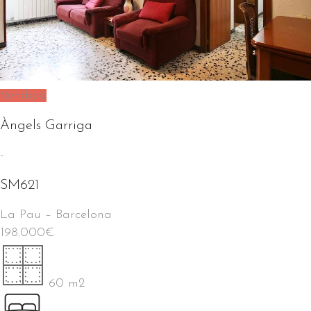
Vendido
Àngels Garriga
-
SM621
La Pau
–
Barcelona
198.000
€
60 m2