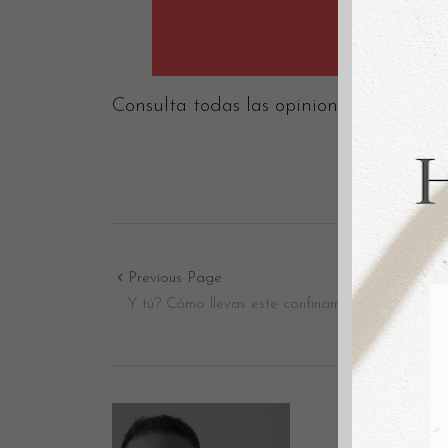
Consulta todas las opiniones sobre nos
Previous Page
Y tú? Cómo llevas este confinamiento?