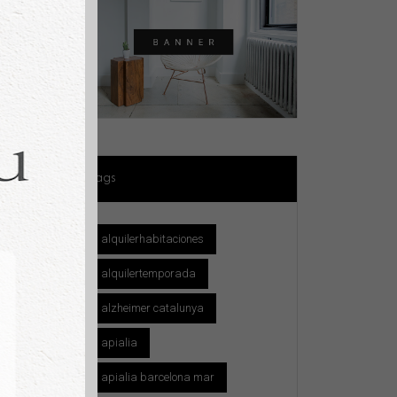
Tags
alquilerhabitaciones
Page
 API
alquilertemporada
alzheimer catalunya
apialia
apialia barcelona mar