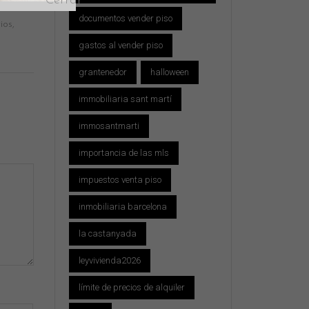
documentos vender piso
ios
,
gastos al vender piso
grantenedor
halloween
immobiliaria sant martí
immosantmarti
importancia de las mls
impuestos venta piso
inmobiliaria barcelona
la castanyada
leyvivienda2026
límite de precios de alquiler