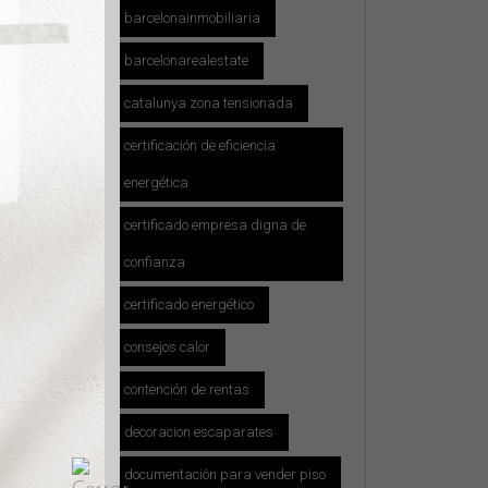
barcelonainmobiliaria
gle.
barcelonarealestate
catalunya zona tensionada
certificación de eficiencia
energética
certificado empresa digna de
confianza
certificado energético
consejos calor
contención de rentas
decoracion escaparates
iler:
documentación para vender piso