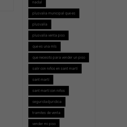
nadal
plusvalia municipal que es
plusvalía
plusvalía venta piso
que es una mls
que necesito para vender un piso
salir con niños en sant martí
sant martí
sant martí con niños
seguridadjuridica
tramites de venta
vender mi piso