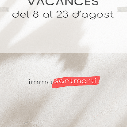
. + 14 años Vendiendo Hogares. 4,9 🌟 Reseñas en Goo
biliario.
finitiva Ley 11/2025: El nuevo
Nuevo índice de precios de alqu