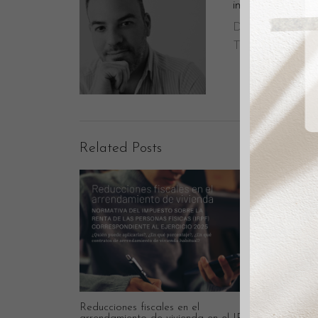
immosantmarti
David Aceituno
Tu Agente Inmo
Related Posts
Reducciones fiscales en el
Guía De