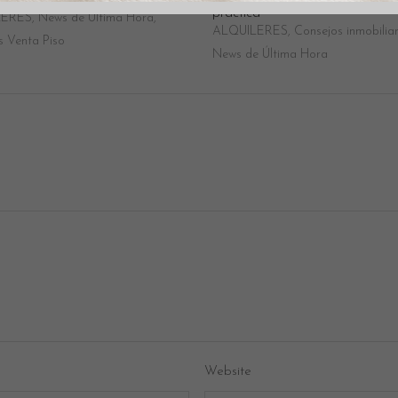
io del alquiler en Cataluña
¿Cómo te afecta el límite? Guía
práctica
LERES
,
News de Última Hora
,
ALQUILERES
,
Consejos inmobiliar
s Venta Piso
News de Última Hora
Website