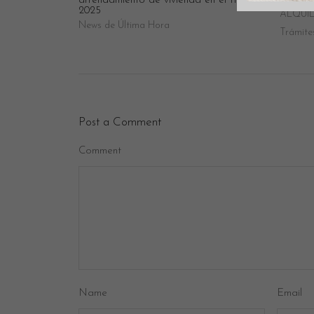
arrendamiento de vivienda en el IRPF
escenar
2025
ALQUI
News de Última Hora
Trámite
Post a Comment
Comment
Name
Email