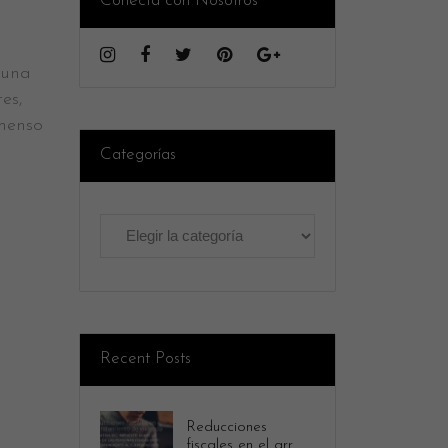
Conecta con Nosotros
 una
es,
menso
Categorías
Categorías
Recent Posts
Reducciones
fiscales en el arr...