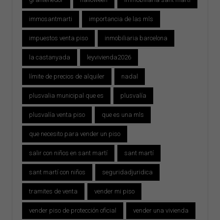
immosantmarti
importancia de las mls
impuestos venta piso
inmobiliaria barcelona
la castanyada
leyvivienda2026
límite de precios de alquiler
nadal
plusvalia municipal que es
plusvalía
plusvalía venta piso
que es una mls
que necesito para vender un piso
salir con niños en sant martí
sant martí
sant martí con niños
seguridadjuridica
tramites de venta
vender mi piso
vender piso de protección oficial
vender una vivienda