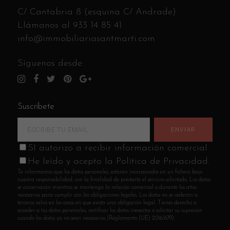
C/ Cantabria 8 (esquina C/ Andrade)
Llámanos al
933 14 85 41
info@immobiliariasantmarti.com
Síguenos desde:
Suscríbete
SI autorizo a recibir información comercial.
He leído y acepto la Política de Privacidad.
Te informamos que los datos personales, estarán incorporados en un fichero bajo
nuestra responsabilidad, con la finalidad de prestarte el servicio solicitado. Los datos
se conservarán mientras se mantenga la relación comercial o durante los años
necesarios para cumplir con las obligaciones legales. Los datos no se cederán a
terceros salvo en los casos en que exista una obligación legal. Tienes derecho a
acceder a tus datos personales, rectificar los datos inexactos o solicitar su supresión
cuando los datos ya no sean necesarios (Reglamento (UE) 2016/679).