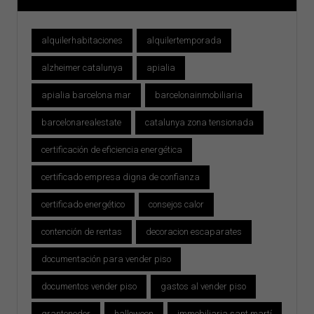
alquilerhabitaciones
alquilertemporada
alzheimer catalunya
apialia
apialia barcelona mar
barcelonainmobiliaria
barcelonarealestate
catalunya zona tensionada
certificación de eficiencia energética
certificado empresa digna de confianza
certificado energético
consejos calor
contención de rentas
decoracion escaparates
documentación para vender piso
documentos vender piso
gastos al vender piso
grantenedor
halloween
immobiliaria sant martí