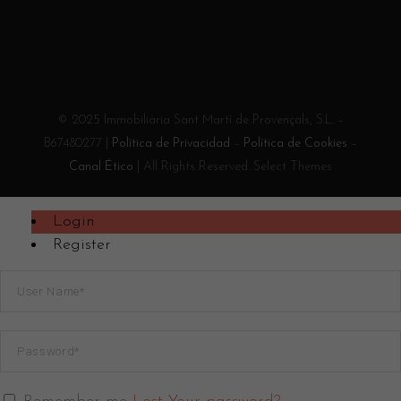
© 2025 Immobiliària Sant Martí de Provençals, S.L. –
B67480277 |
Política de Privacidad
–
Política de Cookies
–
Canal Ético
| All Rights Reserved. Select Themes
Login
Register