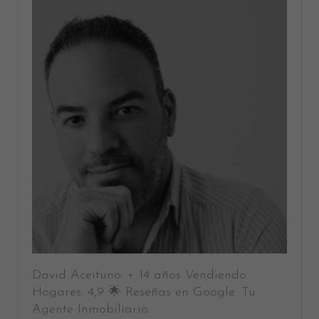
David Aceituno. + 14 años Vendiendo
Hogares. 4,9 🌟 Reseñas en Google. Tu
Agente Inmobiliario.