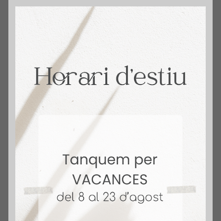
Recent Posts
Reducciones fiscales en el arr...
26 mayo 2026
Guía Definitiva Ley 11/2025: ...
15 enero 2026
Plusvalía municipal en Barcel...
27 marzo 2024
Nuevo índice de precios de al...
17 marzo 2024