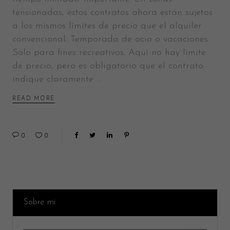
tensionadas, estos contratos ahora están sujetos
a los mismos límites de precio que el alquiler
convencional. Temporada de ocio o vacaciones:
Solo para fines recreativos. Aquí no hay límite
de precio, pero es obligatorio que el contrato
indique claramente
READ MORE
0
0
Sobre mi