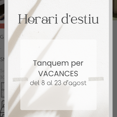
Vendido
Gran Via de les Corts Catalanes
-
SM551
Sant Martí
–
Barcelona
300.000
€
109 m2
4