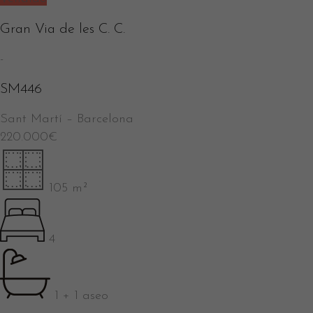
Gran Via de les C. C.
-
SM446
Sant Martí
–
Barcelona
220.000
€
105 m²
4
1 + 1 aseo