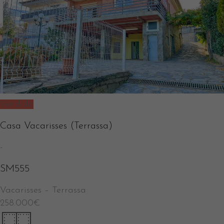
Vendido
Casa Vacarisses (Terrassa)
-
SM555
Vacarisses
–
Terrassa
258.000
€