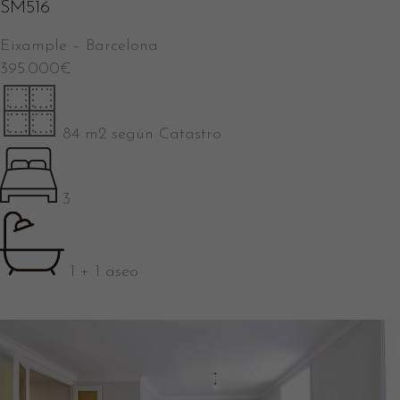
SM516
Eixample
–
Barcelona
395.000
€
84 m2 según Catastro
3
1 + 1 aseo