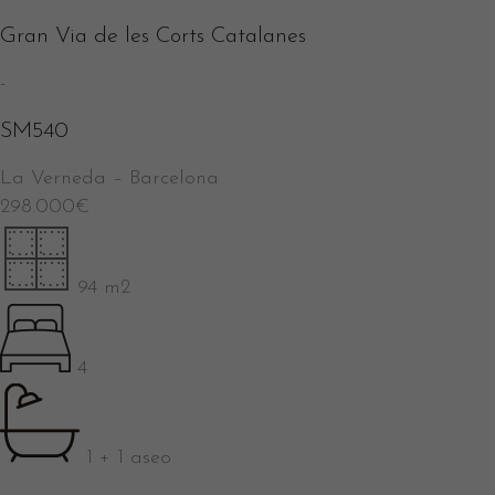
Gran Via de les Corts Catalanes
-
SM540
La Verneda
–
Barcelona
298.000
€
94 m2
4
1 + 1 aseo