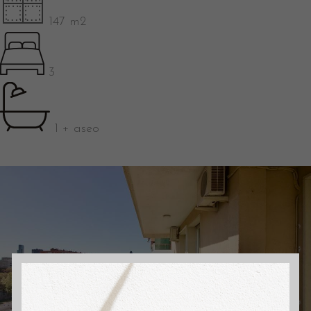
147 m2
3
1 + aseo