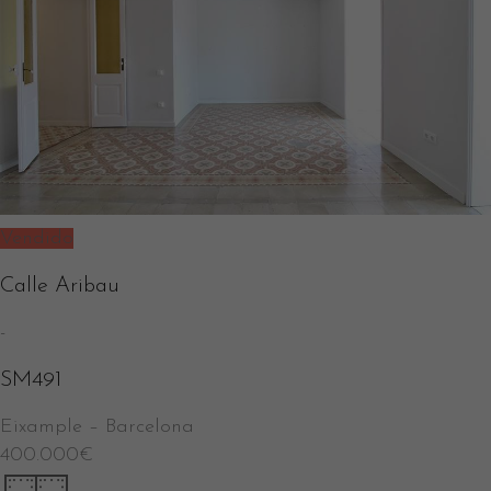
Vendido
Calle Aribau
-
SM491
Eixample
–
Barcelona
400.000
€