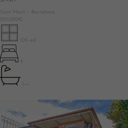
SM571
Sant Martí
–
Barcelona
310.000
€
105 m2
4
1+1