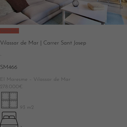
Vendido
Vilassar de Mar | Carrer Sant Josep
-
SM466
El Maresme
–
Vilassar de Mar
278.000
€
93 m2