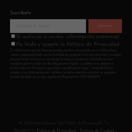
Suscríbete
SI autorizo a recibir información comercial.
He leído y acepto la Política de Privacidad.
Te informamos que los datos personales, estarán incorporados en un fichero bajo
nuestra responsabilidad, con la finalidad de prestarte el servicio solicitado. Los datos
se conservarán mientras se mantenga la relación comercial o durante los años
necesarios para cumplir con las obligaciones legales. Los datos no se cederán a
terceros salvo en los casos en que exista una obligación legal. Tienes derecho a
acceder a tus datos personales, rectificar los datos inexactos o solicitar su supresión
cuando los datos ya no sean necesarios (Reglamento (UE) 2016/679).
© 2025 Immobiliària Sant Martí de Provençals, S.L. –
B67480277 |
Política de Privacidad
–
Política de Cookies
–