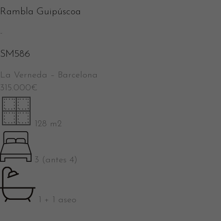
Rambla Guipúscoa
-
SM586
La Verneda
–
Barcelona
315.000
€
128 m2
3 (antes 4)
1 + 1 aseo