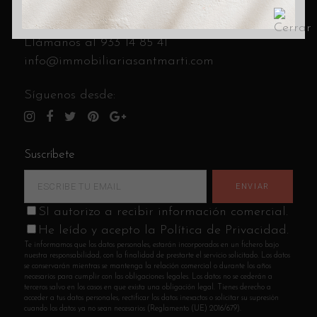
Contact
C/ Cantabria 8 (esquina C/ Andrade)
Llámanos al
933 14 85 41
info@immobiliariasantmarti.com
Síguenos desde:
Suscríbete
SI autorizo a recibir información comercial.
He leído y acepto la Política de Privacidad.
Te informamos que los datos personales, estarán incorporados en un fichero bajo
nuestra responsabilidad, con la finalidad de prestarte el servicio solicitado. Los datos
se conservarán mientras se mantenga la relación comercial o durante los años
necesarios para cumplir con las obligaciones legales. Los datos no se cederán a
terceros salvo en los casos en que exista una obligación legal. Tienes derecho a
acceder a tus datos personales, rectificar los datos inexactos o solicitar su supresión
cuando los datos ya no sean necesarios (Reglamento (UE) 2016/679).