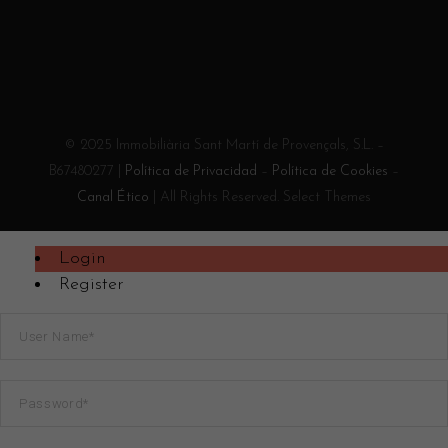
© 2025 Immobiliària Sant Martí de Provençals, S.L. –
B67480277 |
Política de Privacidad
–
Política de Cookies
–
Canal Ético
| All Rights Reserved. Select Themes
Login
Register