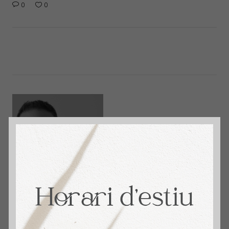
0
0
immosantmarti
David Aceituno. + 14 años Vendiendo Hogares.