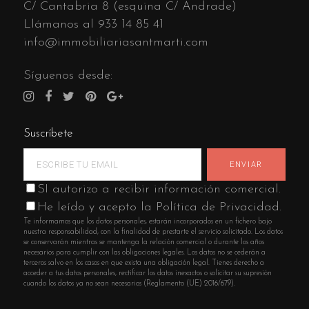
C/ Cantabria 8 (esquina C/ Andrade)
Llámanos al
933 14 85 41
info@immobiliariasantmarti.com
Síguenos desde:
Suscríbete
SI autorizo a recibir información comercial.
He leído y acepto la Política de Privacidad.
Te informamos que los datos personales, estarán incorporados en un fichero bajo
nuestra responsabilidad, con la finalidad de prestarte el servicio solicitado. Los datos
se conservarán mientras se mantenga la relación comercial o durante los años
necesarios para cumplir con las obligaciones legales. Los datos no se cederán a
terceros salvo en los casos en que exista una obligación legal. Tienes derecho a
acceder a tus datos personales, rectificar los datos inexactos o solicitar su supresión
cuando los datos ya no sean necesarios (Reglamento (UE) 2016/679).