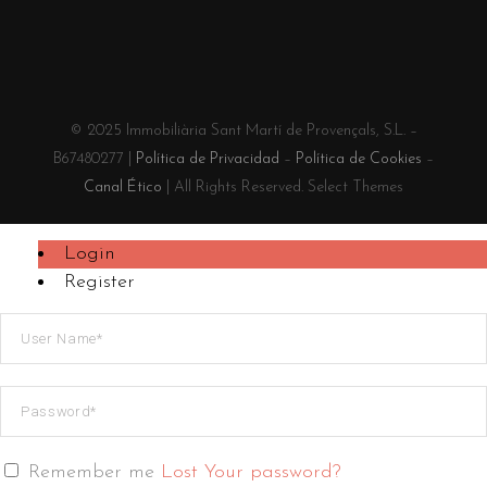
© 2025 Immobiliària Sant Martí de Provençals, S.L. –
B67480277 |
Política de Privacidad
–
Política de Cookies
–
Canal Ético
| All Rights Reserved. Select Themes
Login
Register
Remember me
Lost Your password?