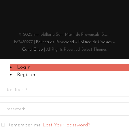
© 2025 Immobiliària Sant Martí de Provençals, S.L. –
B67480277 |
Política de Privacidad
–
Política de Cookies
–
Canal Ético
| All Rights Reserved. Select Themes
Login
Register
Remember me
Lost Your password?