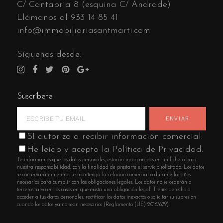
C/ Cantabria 8 (esquina C/ Andrade)
Llámanos al
933 14 85 41
info@immobiliariasantmarti.com
Síguenos desde:
Suscríbete
SI autorizo a recibir información comercial.
He leído y acepto la Política de Privacidad.
Te informamos que los datos personales, estarán incorporados en un fichero bajo
nuestra responsabilidad, con la finalidad de prestarte el servicio solicitado. Los datos
se conservarán mientras se mantenga la relación comercial o durante los años
necesarios para cumplir con las obligaciones legales. Los datos no se cederán a
terceros salvo en los casos en que exista una obligación legal. Tienes derecho a
acceder a tus datos personales, rectificar los datos inexactos o solicitar su supresión
cuando los datos ya no sean necesarios (Reglamento (UE) 2016/679).