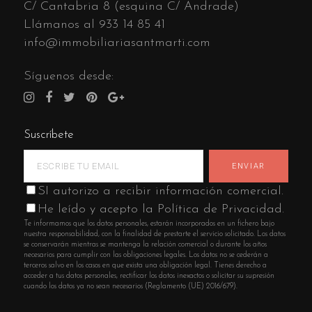
C/ Cantabria 8 (esquina C/ Andrade)
Llámanos al
933 14 85 41
info@immobiliariasantmarti.com
Síguenos desde:
Suscríbete
SI autorizo a recibir información comercial.
He leído y acepto la Política de Privacidad.
Te informamos que los datos personales, estarán incorporados en un fichero bajo
nuestra responsabilidad, con la finalidad de prestarte el servicio solicitado. Los datos
se conservarán mientras se mantenga la relación comercial o durante los años
necesarios para cumplir con las obligaciones legales. Los datos no se cederán a
terceros salvo en los casos en que exista una obligación legal. Tienes derecho a
acceder a tus datos personales, rectificar los datos inexactos o solicitar su supresión
cuando los datos ya no sean necesarios (Reglamento (UE) 2016/679).