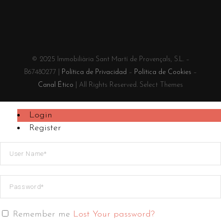
© 2025 Immobiliària Sant Martí de Provençals, S.L. –
B67480277 |
Política de Privacidad
–
Política de Cookies
–
Canal Ético
| All Rights Reserved. Select Themes
Login
Register
Remember me
Lost Your password?