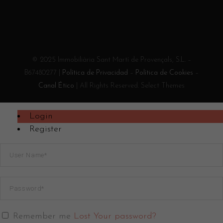
© 2025 Immobiliària Sant Martí de Provençals, S.L. –
B67480277 |
Política de Privacidad
–
Política de Cookies
–
Canal Ético
| All Rights Reserved. Select Themes
Login
Register
Remember me
Lost Your password?