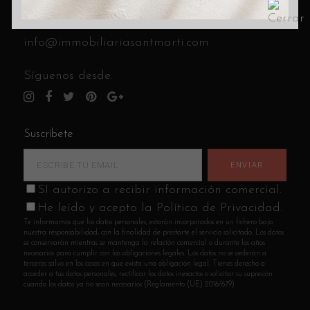
C/ Cantabria 8 (esquina C/ Andrade)
Llámanos al
933 14 85 41
info@immobiliariasantmarti.com
Síguenos desde:
Suscríbete
SI autorizo a recibir información comercial.
He leído y acepto la Política de Privacidad.
Te informamos que los datos personales, estarán incorporados en un fichero bajo
nuestra responsabilidad, con la finalidad de prestarte el servicio solicitado. Los datos
se conservarán mientras se mantenga la relación comercial o durante los años
necesarios para cumplir con las obligaciones legales. Los datos no se cederán a
terceros salvo en los casos en que exista una obligación legal. Tienes derecho a
acceder a tus datos personales, rectificar los datos inexactos o solicitar su supresión
cuando los datos ya no sean necesarios (Reglamento (UE) 2016/679).