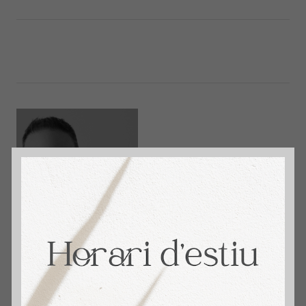
immosantmarti
David Aceituno. + 14 años Vendiendo Hogares.
4,9 🌟 Reseñas en Google. Tu Agente