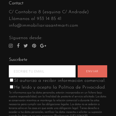
Contact
C/ Cantabria 8 (esquina C/ Andrade)
Llámanos al
933 14 85 41
info@immobiliariasantmarti.com
Síguenos desde:
Suscríbete
SI autorizo a recibir información comercial.
He leído y acepto la Política de Privacidad.
Te informamos que los datos personales, estarán incorporados en un fichero bajo
nuestra responsabilidad, con la finalidad de prestarte el servicio solicitado. Los datos
se conservarán mientras se mantenga la relación comercial o durante los años
necesarios para cumplir con las obligaciones legales. Los datos no se cederán a
terceros salvo en los casos en que exista una obligación legal. Tienes derecho a
acceder a tus datos personales, rectificar los datos inexactos o solicitar su supresión