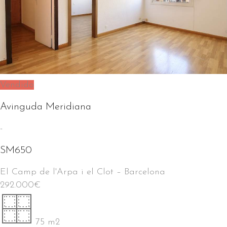
Vendido
Avinguda Meridiana
-
SM650
El Camp de l'Arpa i el Clot
–
Barcelona
292.000
€
75 m2