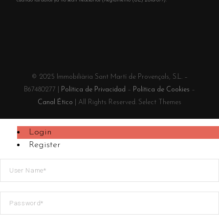
cuando los datos ya no sean necesarios (Reglamento (UE) 2016/679).
© 2025 Immobiliària Sant Martí de Provençals, S.L. –
B67480277 |
Política de Privacidad
–
Política de Cookies
–
Canal Ético
| All Rights Reserved. Select Themes
Login
Register