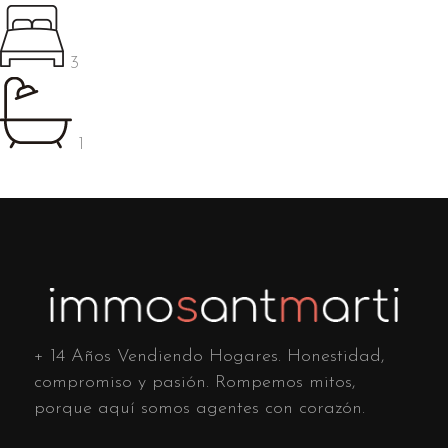
3
1
+ 14 Años Vendiendo Hogares. Honestidad,
compromiso y pasión. Rompemos mitos,
porque aquí somos agentes con corazón.