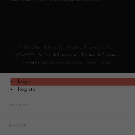
cuando los datos ya no sean necesarios (Reglamento (UE) 2016/679).
© 2025 Immobiliària Sant Martí de Provençals, S.L. –
B67480277 |
Política de Privacidad
–
Política de Cookies
–
Canal Ético
| All Rights Reserved. Select Themes
Login
Register