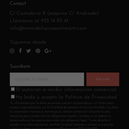
Contact
C/ Cantabria 8 (esquina C/ Andrade)
Llámanos al
933 14 85 41
info@immobiliariasantmarti.com
Síguenos desde:
Suscríbete
SI autorizo a recibir información comercial.
He leído y acepto la Política de Privacidad.
Te informamos que los datos personales, estarán incorporados en un fichero bajo
nuestra responsabilidad, con la finalidad de prestarte el servicio solicitado. Los datos
se conservarán mientras se mantenga la relación comercial o durante los años
necesarios para cumplir con las obligaciones legales. Los datos no se cederán a
terceros salvo en los casos en que exista una obligación legal. Tienes derecho a
acceder a tus datos personales, rectificar los datos inexactos o solicitar su supresión