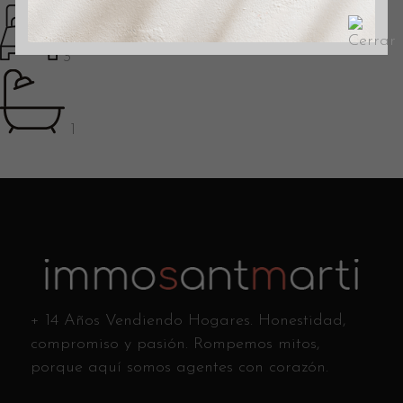
3
1
+ 14 Años Vendiendo Hogares. Honestidad,
compromiso y pasión. Rompemos mitos,
porque aquí somos agentes con corazón.