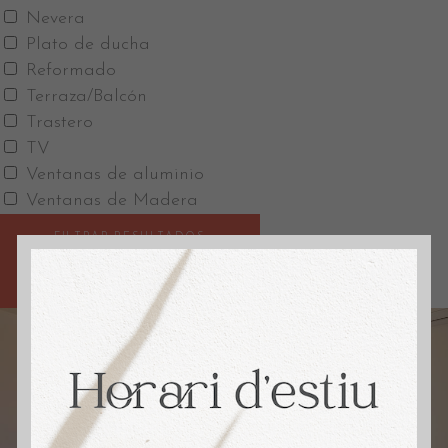
Nevera
Plato de ducha
Reformado
Terraza/Balcón
Trastero
TV
Ventanas de aluminio
Ventanas de Madera
FILTRAR RESULTADOS
GUARDAR BÚSQUEDA
RESET