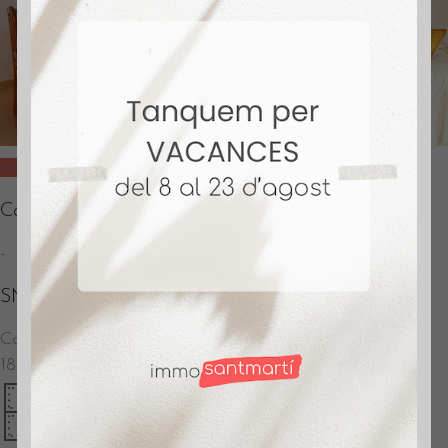
Vendido
Calafell – Casa
-
SM539
Calafell
–
Calafell
188.000
€
152m2