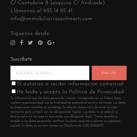
C/ Cantabria 8 (esquina C/ Andrade)
Llámanos al
933 14 85 41
info@immobiliariasantmarti.com
Síguenos desde:
Suscríbete
SI autorizo a recibir información comercial.
He leído y acepto la Política de Privacidad.
Te informamos que los datos personales, estarán incorporados en un fichero bajo
nuestra responsabilidad, con la finalidad de prestarte el servicio solicitado. Los datos
se conservarán mientras se mantenga la relación comercial o durante los años
necesarios para cumplir con las obligaciones legales. Los datos no se cederán a
terceros salvo en los casos en que exista una obligación legal. Tienes derecho a
acceder a tus datos personales, rectificar los datos inexactos o solicitar su supresión
cuando los datos ya no sean necesarios (Reglamento (UE) 2016/679).