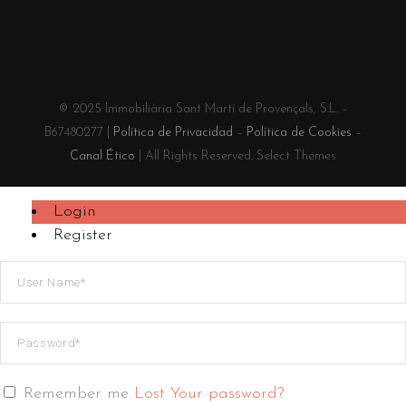
© 2025 Immobiliària Sant Martí de Provençals, S.L. –
B67480277 |
Política de Privacidad
–
Política de Cookies
–
Canal Ético
| All Rights Reserved. Select Themes
Login
Register
Remember me
Lost Your password?