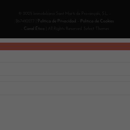
© 2025 Immobiliària Sant Martí de Provençals, S.L. –
B67480277 |
Política de Privacidad
–
Política de Cookies
–
Canal Ético
| All Rights Reserved. Select Themes