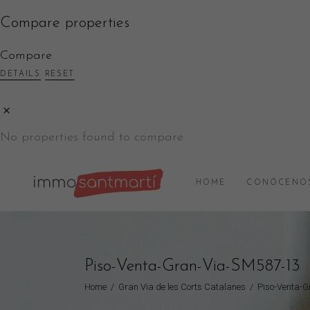
Compare properties
Compare
DETAILS
RESET
No properties found to compare.
HOME
CONÓCENO
Piso-Venta-Gran-Via-SM587-13
Home
/
Gran Via de les Corts Catalanes
/
Piso-Venta-