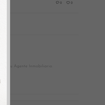
0
0
le. Tu Agente Inmobiliario.