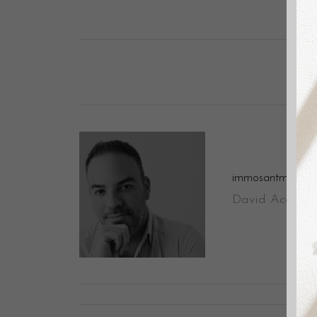
immosantmarti
David Aceituno