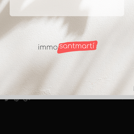
ct
Suscríbete
ntabria 8 (esquina C/
ade)
SI autorizo a recibir i
anos al
933 14 85 41
He leído y acepto la Po
@immobiliariasantmarti.com
Te informamos que los datos personales, estará
finalidad de prestarte el servicio solicitado. 
nos desde:
durante los años necesarios para cumplir con la
casos en que exista una obligación legal. Tienes
solicitar su supresión cuando los datos ya no 