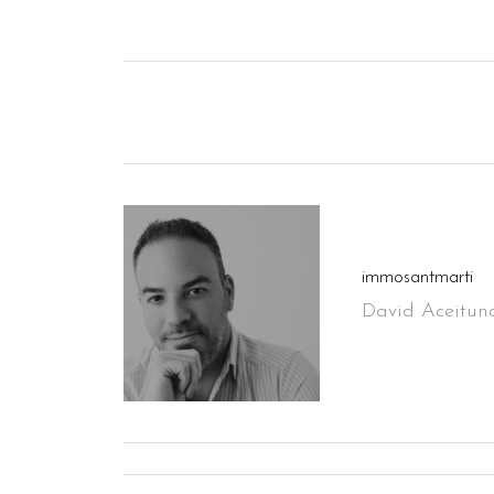
immosantmarti
David Aceituno