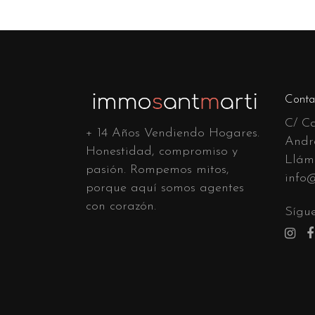
Conta
C/ Ca
+ 14 Años Vendiendo Hogares.
Andr
Honestidad, compromiso y
Llám
pasión. Rompemos mitos,
info
porque aquí somos agentes
con corazón.
Sígue