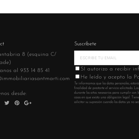
ct
Suscríbete
ntabria 8 (esquina C/
ade)
SI autorizo a recibir i
anos al
933 14 85 41
He leído y acepto la Po
@immobiliariasantmarti.com
Te informamos que los datos personales, estará
finalidad de prestarte el servicio solicitado. 
nos desde:
durante los años necesarios para cumplir con la
casos en que exista una obligación legal. Tienes
solicitar su supresión cuando los datos ya no 