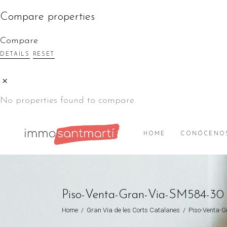
Compare properties
Compare
DETAILS
RESET
No properties found to compare.
HOME
CONÓCENO
Piso-Venta-Gran-Via-SM584-30
Home
/
Gran Via de les Corts Catalanes
/
Piso-Venta-