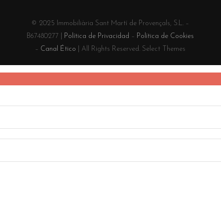
© 2025 Immobiliària Sant Martí de Provençals, S.L. –
B67480277 |
Política de Privacidad
–
Política de Cookies
–
Canal Ético
| All Rights Reserved. Select Themes