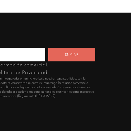
nformación comercial.
lítica de Privacidad.
n incorporados en un fichero bajo nuestra responsabilidad, con la
Los datos se conservarán mientras se mantenga la relación comercial o
s obligaciones legales. Los datos no se cederán a terceros salvo en los
 derecho a acceder a tus datos personales, rectificar los datos inexactos o
sean necesarios (Reglamento (UE) 2016/679).