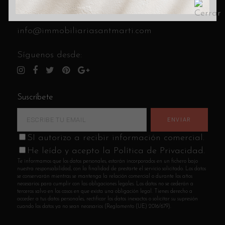
C/ Cantabria 8 (esquina C/ Andrade)
Llámanos al
933 14 85 41
info@immobiliariasantmarti.com
Síguenos desde:
Suscríbete
SI autorizo a recibir información comercial.
He leído y acepto la Política de Privacidad.
Te informamos que los datos personales, estarán incorporados en un fichero bajo
nuestra responsabilidad, con la finalidad de prestarte el servicio solicitado. Los datos
se conservarán mientras se mantenga la relación comercial o durante los años
necesarios para cumplir con las obligaciones legales. Los datos no se cederán a
terceros salvo en los casos en que exista una obligación legal. Tienes derecho a
acceder a tus datos personales, rectificar los datos inexactos o solicitar su supresión
cuando los datos ya no sean necesarios (Reglamento (UE) 2016/679).