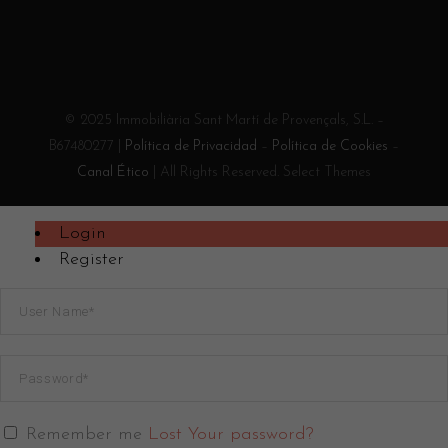
© 2025 Immobiliària Sant Martí de Provençals, S.L. –
B67480277 |
Política de Privacidad
–
Política de Cookies
–
Canal Ético
| All Rights Reserved. Select Themes
Login
Register
Remember me
Lost Your password?