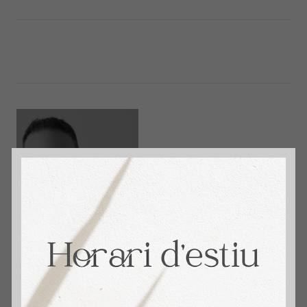
immosantmarti
David Aceituno. + 14 años Vendiendo Hogares.
4,9 🌟 Reseñas en Google. Tu Agente