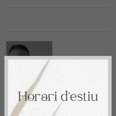
immosantmarti
David Aceituno. + 14 años Vendiendo Hogares.
4,9 🌟 Reseñas en Google. Tu Agente