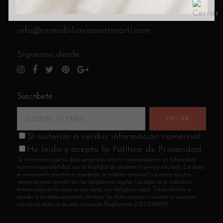
C/ Cantabria 8 (esquina C/ Andrade)
Llámanos al
933 14 85 41
info@immobiliariasantmarti.com
Síguenos desde:
Suscríbete
SI autorizo a recibir información comercial.
He leído y acepto la Política de Privacidad.
Te informamos que los datos personales, estarán incorporados en un fichero bajo
nuestra responsabilidad, con la finalidad de prestarte el servicio solicitado. Los datos
se conservarán mientras se mantenga la relación comercial o durante los años
necesarios para cumplir con las obligaciones legales. Los datos no se cederán a
terceros salvo en los casos en que exista una obligación legal. Tienes derecho a
acceder a tus datos personales, rectificar los datos inexactos o solicitar su supresión
cuando los datos ya no sean necesarios (Reglamento (UE) 2016/679).