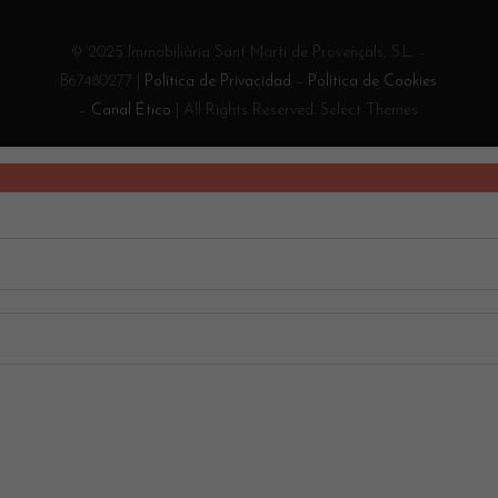
© 2025 Immobiliària Sant Martí de Provençals, S.L. –
B67480277 |
Política de Privacidad
–
Política de Cookies
–
Canal Ético
| All Rights Reserved. Select Themes