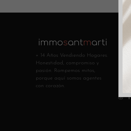
Conta
C/ Ca
+ 14 Años Vendiendo Hogares.
Andr
Honestidad, compromiso y
Llám
pasión. Rompemos mitos,
info
porque aquí somos agentes
con corazón.
Sígue