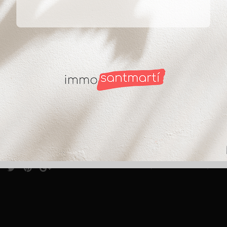
ct
Suscríbete
ntabria 8 (esquina C/
ade)
SI autorizo a recibir i
anos al
933 14 85 41
He leído y acepto la Po
@immobiliariasantmarti.com
Te informamos que los datos personales, estará
finalidad de prestarte el servicio solicitado. 
nos desde:
durante los años necesarios para cumplir con la
casos en que exista una obligación legal. Tienes
solicitar su supresión cuando los datos ya no 