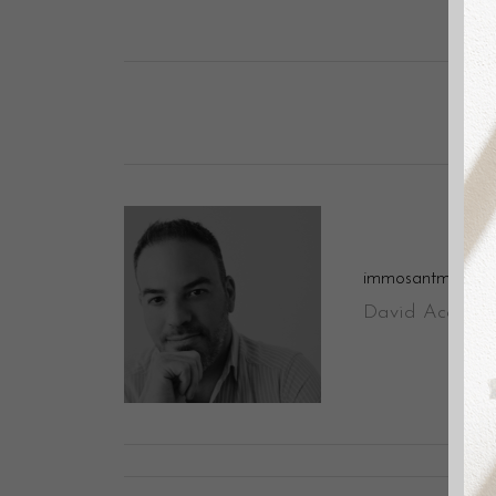
immosantmarti
David Aceituno