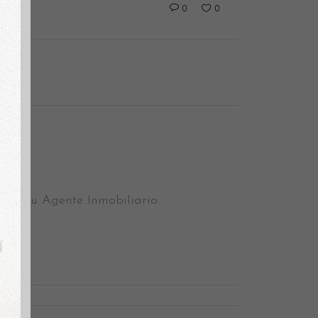
0
0
le. Tu Agente Inmobiliario.