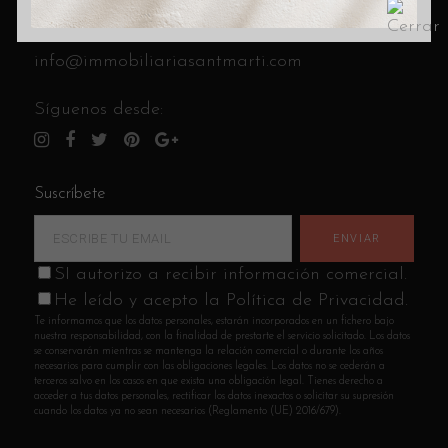
C/ Cantabria 8 (esquina C/ Andrade)
Llámanos al
933 14 85 41
info@immobiliariasantmarti.com
Síguenos desde:
Suscríbete
SI autorizo a recibir información comercial.
He leído y acepto la Política de Privacidad.
Te informamos que los datos personales, estarán incorporados en un fichero bajo
nuestra responsabilidad, con la finalidad de prestarte el servicio solicitado. Los datos
se conservarán mientras se mantenga la relación comercial o durante los años
necesarios para cumplir con las obligaciones legales. Los datos no se cederán a
terceros salvo en los casos en que exista una obligación legal. Tienes derecho a
acceder a tus datos personales, rectificar los datos inexactos o solicitar su supresión
cuando los datos ya no sean necesarios (Reglamento (UE) 2016/679).