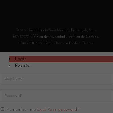
© 2025 Immobiliària Sant Martí de Provençals, S.L. –
B67480277 |
Política de Privacidad
–
Política de Cookies
–
Canal Ético
| All Rights Reserved. Select Themes
Login
Register
Remember me
Lost Your password?