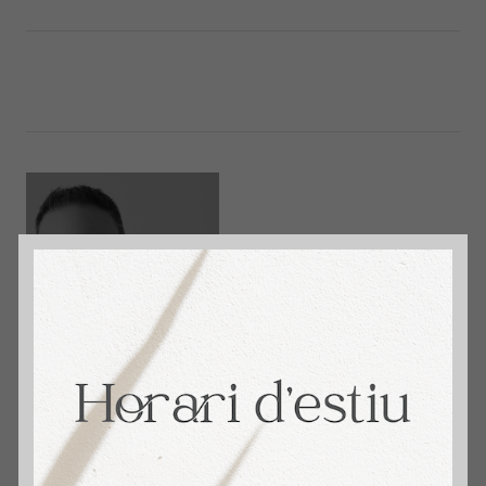
immosantmarti
David Aceituno. + 14 años Vendiendo Hogares.
4,9 🌟 Reseñas en Google. Tu Agente