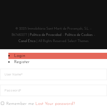
© 2025 Immobiliària Sant Martí de Provençals, S.L. –
B67480277 |
Política de Privacidad
–
Política de Cookies
–
Canal Ético
| All Rights Reserved. Select Themes
Login
Register
Remember me
Lost Your password?