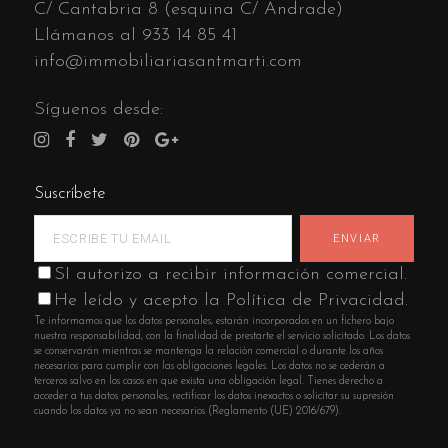
C/ Cantabria 8 (esquina C/ Andrade)
Llámanos al
933 14 85 41
info@immobiliariasantmarti.com
Síguenos desde:
Suscríbete
SI autorizo a recibir información comercial.
He leído y acepto la Política de Privacidad.
Te informamos que los datos personales, estarán incorporados en un fichero bajo
nuestra responsabilidad, con la finalidad de prestarte el servicio solicitado. Los datos
se conservarán mientras se mantenga la relación comercial o durante los años
necesarios para cumplir con las obligaciones legales. Los datos no se cederán a
terceros salvo en los casos en que exista una obligación legal. Tienes derecho a
acceder a tus datos personales, rectificar los datos inexactos o solicitar su supresión
cuando los datos ya no sean necesarios (Reglamento (UE) 2016/679).