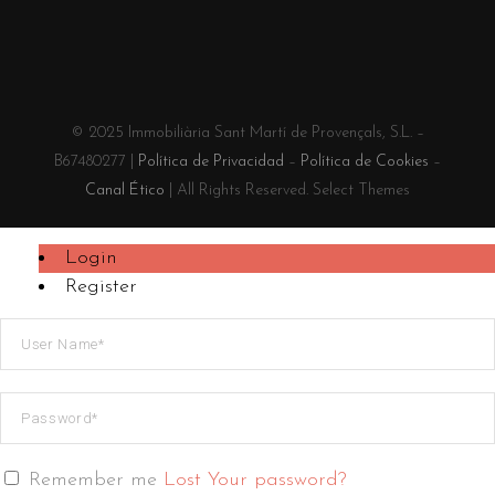
© 2025 Immobiliària Sant Martí de Provençals, S.L. –
B67480277 |
Política de Privacidad
–
Política de Cookies
–
Canal Ético
| All Rights Reserved. Select Themes
Login
Register
Remember me
Lost Your password?