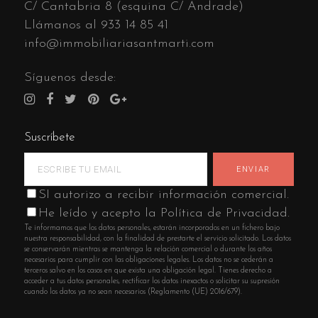
C/ Cantabria 8 (esquina C/ Andrade)
Llámanos al
933 14 85 41
info@immobiliariasantmarti.com
Síguenos desde:
Suscríbete
SI autorizo a recibir información comercial.
He leído y acepto la Política de Privacidad.
Te informamos que los datos personales, estarán incorporados en un fichero bajo
nuestra responsabilidad, con la finalidad de prestarte el servicio solicitado. Los datos
se conservarán mientras se mantenga la relación comercial o durante los años
necesarios para cumplir con las obligaciones legales. Los datos no se cederán a
terceros salvo en los casos en que exista una obligación legal. Tienes derecho a
acceder a tus datos personales, rectificar los datos inexactos o solicitar su supresión
cuando los datos ya no sean necesarios (Reglamento (UE) 2016/679).