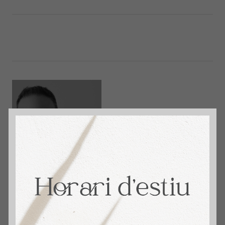
immosantmarti
David Aceituno. + 14 años Vendiendo Hogares.
4,9 🌟 Reseñas en Google. Tu Agente