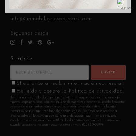
C/ Cantabria 8 (esquina C/ Andrade)
Llámanos al
933 14 85 41
info@immobiliariasantmarti.com
Síguenos desde:
Suscríbete
SI autorizo a recibir información comercial.
He leído y acepto la Política de Privacidad.
Te informamos que los datos personales, estarán incorporados en un fichero bajo
nuestra responsabilidad, con la finalidad de prestarte el servicio solicitado. Los datos
se conservarán mientras se mantenga la relación comercial o durante los años
necesarios para cumplir con las obligaciones legales. Los datos no se cederán a
terceros salvo en los casos en que exista una obligación legal. Tienes derecho a
acceder a tus datos personales, rectificar los datos inexactos o solicitar su supresión
cuando los datos ya no sean necesarios (Reglamento (UE) 2016/679).