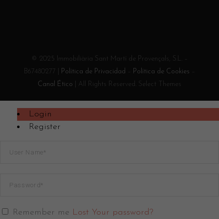
© 2025 Immobiliària Sant Martí de Provençals, S.L. –
B67480277 |
Política de Privacidad
–
Política de Cookies
–
Canal Ético
| All Rights Reserved. Select Themes
Login
Register
Remember me
Lost Your password?