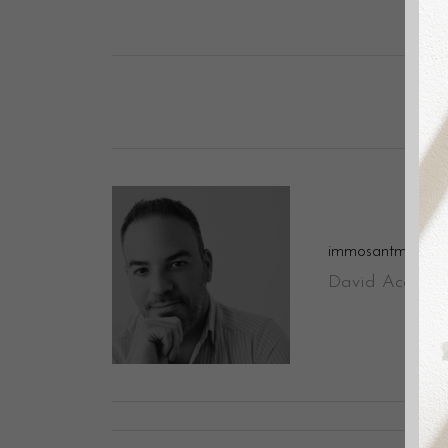
immosantmarti
David Aceituno