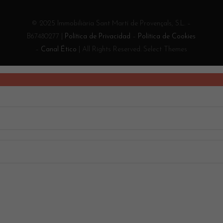
© 2025 Immobiliària Sant Martí de Provençals, S.L. –
B67480277 |
Política de Privacidad
–
Política de Cookies
–
Canal Ético
| All Rights Reserved. Select Themes