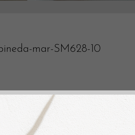
pineda-mar-SM628-10