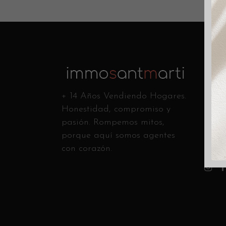
Conta
C/ Ca
+ 14 Años Vendiendo Hogares.
Andr
Honestidad, compromiso y
Llám
pasión. Rompemos mitos,
info
porque aquí somos agentes
con corazón.
Sígue