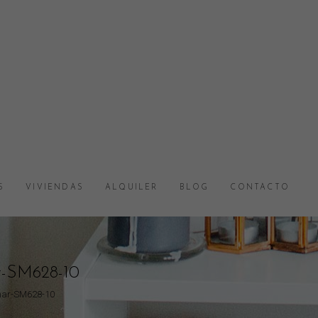
S
VIVIENDAS
ALQUILER
BLOG
CONTACTO
r-SM628-10
mar-SM628-10