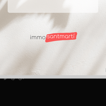
ct
Suscríbete
ntabria 8 (esquina C/
ade)
SI autorizo a recibir i
anos al
933 14 85 41
He leído y acepto la Po
@immobiliariasantmarti.com
Te informamos que los datos personales, estará
finalidad de prestarte el servicio solicitado. 
nos desde:
durante los años necesarios para cumplir con la
casos en que exista una obligación legal. Tienes
solicitar su supresión cuando los datos ya no 