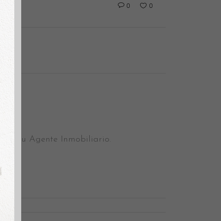
0
0
le. Tu Agente Inmobiliario.