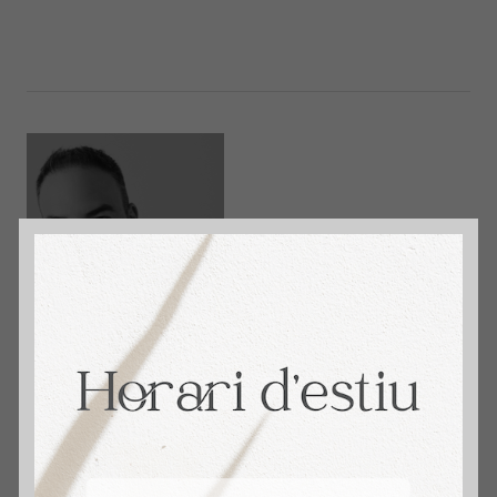
immosantmarti
David Aceituno. + 14 años Vendiendo Hogares.
4,9 🌟 Reseñas en Google. Tu Agente
Inmobiliario.