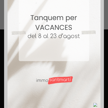
+ 14 Años Vendiendo Hogares. Honestidad,
compromiso y pasión. Rompemos mitos,
porque aquí somos agentes con corazón.
Contact
C/ Cantabria 8 (esquina C/ Andrade)
Llámanos al
933 14 85 41