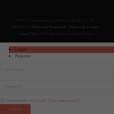
© 2025 Immobiliària Sant Martí de Provençals, S.L. –
B67480277 |
Política de Privacidad
–
Política de Cookies
–
Canal Ético
| All Rights Reserved. Select Themes
Login
Register
Remember me
Lost Your password?
LOGIN