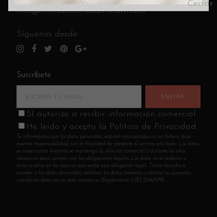
info@immobiliariasantmarti.com
Síguenos desde:
Suscríbete
SI autorizo a recibir información comercial.
He leído y acepto la Política de Privacidad.
Te informamos que los datos personales, estarán incorporados en un fichero bajo
nuestra responsabilidad, con la finalidad de prestarte el servicio solicitado. Los datos
se conservarán mientras se mantenga la relación comercial o durante los años
necesarios para cumplir con las obligaciones legales. Los datos no se cederán a
terceros salvo en los casos en que exista una obligación legal. Tienes derecho a
acceder a tus datos personales, rectificar los datos inexactos o solicitar su supresión
cuando los datos ya no sean necesarios (Reglamento (UE) 2016/679).