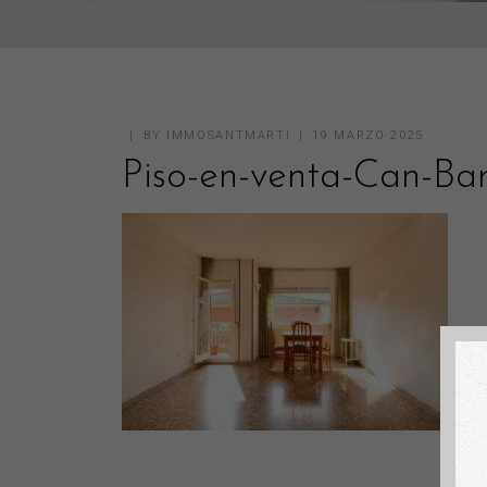
BY
IMMOSANTMARTI
19 MARZO 2025
Piso-en-venta-Can-B