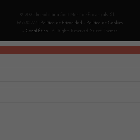
© 2025 Immobiliària Sant Martí de Provençals, S.L. –
B67480277 |
Política de Privacidad
–
Política de Cookies
–
Canal Ético
| All Rights Reserved. Select Themes