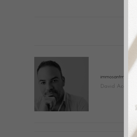
immosantmarti
David Aceituno