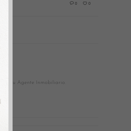
0
0
le. Tu Agente Inmobiliario.