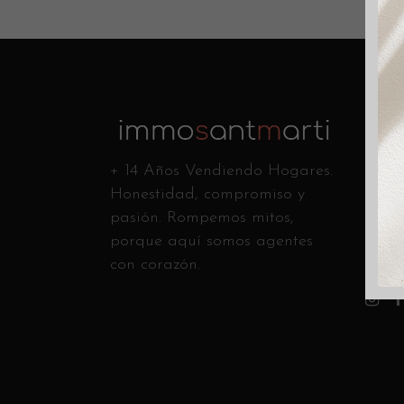
Conta
C/ Ca
+ 14 Años Vendiendo Hogares.
Andr
Honestidad, compromiso y
Llám
pasión. Rompemos mitos,
info
porque aquí somos agentes
con corazón.
Sígue