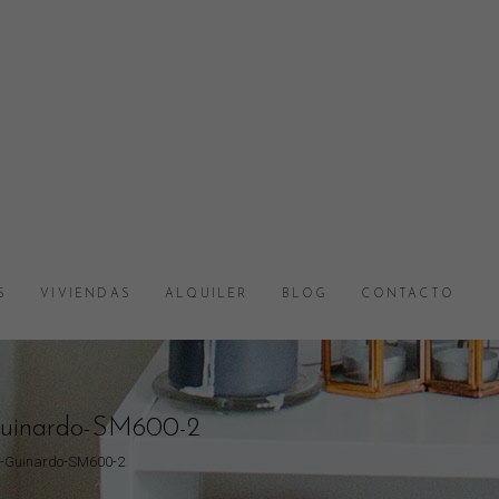
S
VIVIENDAS
ALQUILER
BLOG
CONTACTO
-Guinardo-SM600-2
a-Guinardo-SM600-2