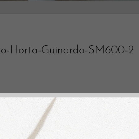
aro-Horta-Guinardo-SM600-2