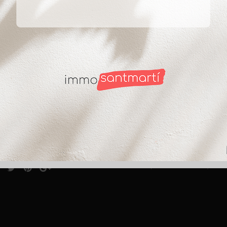
ct
Suscríbete
ntabria 8 (esquina C/
ade)
SI autorizo a recibir i
anos al
933 14 85 41
He leído y acepto la Po
@immobiliariasantmarti.com
Te informamos que los datos personales, estará
finalidad de prestarte el servicio solicitado. 
nos desde:
durante los años necesarios para cumplir con la
casos en que exista una obligación legal. Tienes
solicitar su supresión cuando los datos ya no 