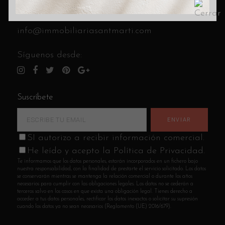
C/ Cantabria 8 (esquina C/ Andrade)
Llámanos al
933 14 85 41
info@immobiliariasantmarti.com
Síguenos desde:
Suscríbete
SI autorizo a recibir información comercial.
He leído y acepto la Política de Privacidad.
Te informamos que los datos personales, estarán incorporados en un fichero bajo
nuestra responsabilidad, con la finalidad de prestarte el servicio solicitado. Los datos
se conservarán mientras se mantenga la relación comercial o durante los años
necesarios para cumplir con las obligaciones legales. Los datos no se cederán a
terceros salvo en los casos en que exista una obligación legal. Tienes derecho a
acceder a tus datos personales, rectificar los datos inexactos o solicitar su supresión
cuando los datos ya no sean necesarios (Reglamento (UE) 2016/679).