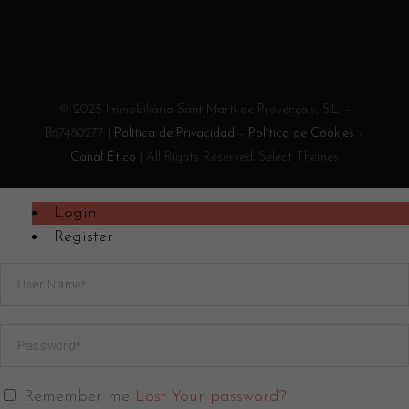
© 2025 Immobiliària Sant Martí de Provençals, S.L. –
B67480277 |
Política de Privacidad
–
Política de Cookies
–
Canal Ético
| All Rights Reserved. Select Themes
Login
Register
Remember me
Lost Your password?