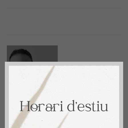
immosantmarti
David Aceituno. + 14 años Vendiendo Hogares.
4,9 🌟 Reseñas en Google. Tu Agente