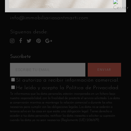
C/ Cantabria 8 (esquina C/ Andrade)
Llámanos al
933 14 85 41
info@immobiliariasantmarti.com
Síguenos desde:
Suscríbete
SI autorizo a recibir información comercial.
He leído y acepto la Política de Privacidad.
Te informamos que los datos personales, estarán incorporados en un fichero bajo
nuestra responsabilidad, con la finalidad de prestarte el servicio solicitado. Los datos
se conservarán mientras se mantenga la relación comercial o durante los años
necesarios para cumplir con las obligaciones legales. Los datos no se cederán a
terceros salvo en los casos en que exista una obligación legal. Tienes derecho a
acceder a tus datos personales, rectificar los datos inexactos o solicitar su supresión
cuando los datos ya no sean necesarios (Reglamento (UE) 2016/679).