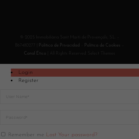
© 2025 Immobiliària Sant Martí de Provençals, S.L. –
B67480277 |
Política de Privacidad
–
Política de Cookies
–
Canal Ético
| All Rights Reserved. Select Themes
Login
Register
Remember me
Lost Your password?