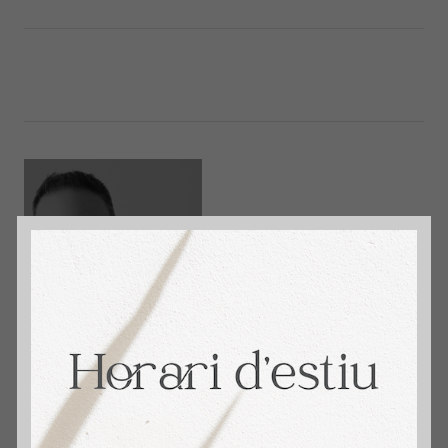
immosantmarti
David Aceituno. + 14 años Vendiendo Hogares.
4,9 🌟 Reseñas en Google. Tu Agente