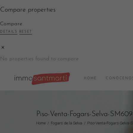
Compare properties
Compare
DETAILS
RESET
No properties found to compare.
HOME
CONÓCENO
Piso-Venta-Fogars-Selva-SM609
Home
/
Fogars de la Selva
/
Piso-Venta-Fogars-Selva-