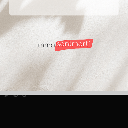
ct
Suscríbete
ntabria 8 (esquina C/
ade)
SI autorizo a recibir i
anos al
933 14 85 41
He leído y acepto la Po
@immobiliariasantmarti.com
Te informamos que los datos personales, estará
finalidad de prestarte el servicio solicitado. 
nos desde:
durante los años necesarios para cumplir con la
casos en que exista una obligación legal. Tienes
solicitar su supresión cuando los datos ya no 