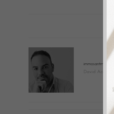
immosantmarti
David Aceituno