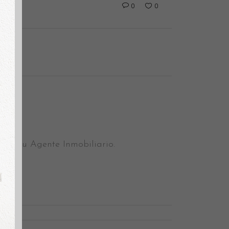
0
0
le. Tu Agente Inmobiliario.