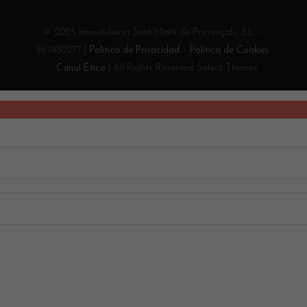
© 2025 Immobiliària Sant Martí de Provençals, S.L. –
B67480277 |
Política de Privacidad
–
Política de Cookies
–
Canal Ético
| All Rights Reserved. Select Themes