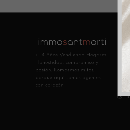
Conta
C/ Ca
+ 14 Años Vendiendo Hogares.
Andr
Honestidad, compromiso y
Llám
pasión. Rompemos mitos,
info
porque aquí somos agentes
con corazón.
Sígue