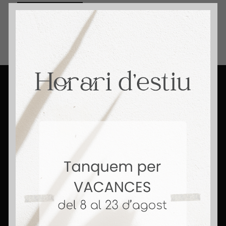
By creating an account you are accepting our
Terms &
Conditions
+ 14 Años Vendiendo Hogares. Honestidad,
compromiso y pasión. Rompemos mitos,
porque aquí somos agentes con corazón.
Contact
C/ Cantabria 8 (esquina C/ Andrade)