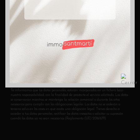
Llámanos al
933 14 85 41
info@immobiliariasantmarti.com
Síguenos desde:
Suscríbete
SI autorizo a recibir información comercial.
He leído y acepto la Política de Privacidad.
Te informamos que los datos personales, estarán incorporados en un fichero bajo
nuestra responsabilidad, con la finalidad de prestarte el servicio solicitado. Los datos
se conservarán mientras se mantenga la relación comercial o durante los años
necesarios para cumplir con las obligaciones legales. Los datos no se cederán a
terceros salvo en los casos en que exista una obligación legal. Tienes derecho a
acceder a tus datos personales, rectificar los datos inexactos o solicitar su supresión
cuando los datos ya no sean necesarios (Reglamento (UE) 2016/679).