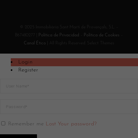
© 2025 Immobiliària Sant Martí de Provençals, S.L. –
B67480277 |
Política de Privacidad
–
Política de Cookies
–
Canal Ético
| All Rights Reserved. Select Themes
Login
Register
Remember me
Lost Your password?