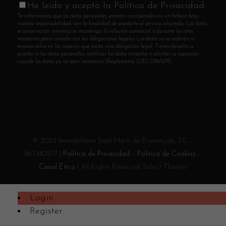
He leído y acepto la Política de Privacidad.
Te informamos que los datos personales, estarán incorporados en un fichero bajo
nuestra responsabilidad, con la finalidad de prestarte el servicio solicitado. Los datos
se conservarán mientras se mantenga la relación comercial o durante los años
necesarios para cumplir con las obligaciones legales. Los datos no se cederán a
terceros salvo en los casos en que exista una obligación legal. Tienes derecho a
acceder a tus datos personales, rectificar los datos inexactos o solicitar su supresión
cuando los datos ya no sean necesarios (Reglamento (UE) 2016/679).
© 2025 Immobiliària Sant Martí de Provençals, S.L. –
B67480277 |
Política de Privacidad
–
Política de Cookies
–
Canal Ético
| All Rights Reserved. Select Themes
Login
Register