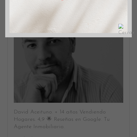
David Aceituno. + 14 años Vendiendo
Hogares. 4,9 🌟 Reseñas en Google. Tu
Agente Inmobiliario.