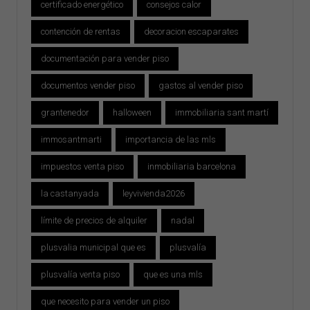
certificado energético
consejos calor
contención de rentas
decoracion escaparates
documentación para vender piso
documentos vender piso
gastos al vender piso
grantenedor
halloween
immobiliaria sant martí
immosantmarti
importancia de las mls
impuestos venta piso
inmobiliaria barcelona
la castanyada
leyvivienda2026
límite de precios de alquiler
nadal
plusvalia municipal que es
plusvalía
plusvalía venta piso
que es una mls
que necesito para vender un piso