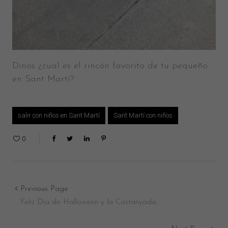
Dinos ¿cual es el rincón favorito de tu pequeño
en Sant Martí?
salir con niños en Sant Martí
Sant Martí con niños
0
Previous Page
Feliz Día de Halloween y la Castanyada