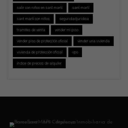
salir con niños en sant martí
sant martí
sant martí con niños
seguridadjuridica
tramites de venta
vender mi piso
vender piso de protección oficial
vender una vivienda
vivienda de protección oficial
vpo
índice de precios de alquiler