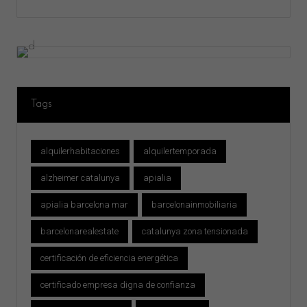
Tags
alquilerhabitaciones
alquilertemporada
alzheimer catalunya
apialia
apialia barcelona mar
barcelonainmobiliaria
barcelonarealestate
catalunya zona tensionada
certificación de eficiencia energética
certificado empresa digna de confianza