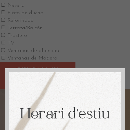
Nevera
Plato de ducha
Reformado
Terraza/Balcón
Trastero
TV
Ventanas de aluminio
Ventanas de Madera
FILTRAR RESULTADOS
GUARDAR BÚSQUEDA
RESET