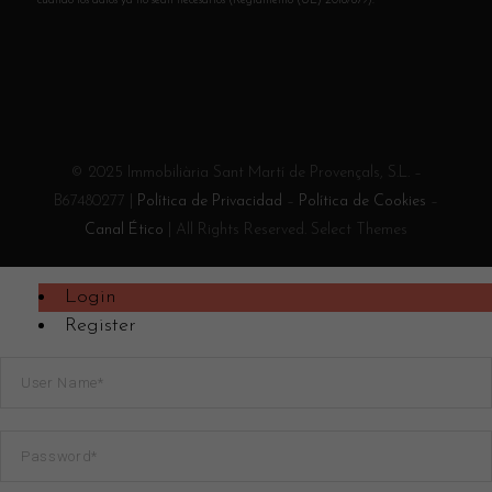
cuando los datos ya no sean necesarios (Reglamento (UE) 2016/679).
© 2025 Immobiliària Sant Martí de Provençals, S.L. –
B67480277 |
Política de Privacidad
–
Política de Cookies
–
Canal Ético
| All Rights Reserved. Select Themes
Login
Register