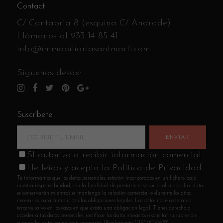
Contact
C/ Cantabria 8 (esquina C/ Andrade)
Llámanos al
933 14 85 41
info@immobiliariasantmarti.com
Síguenos desde:
Suscríbete
SI autorizo a recibir información comercial.
He leído y acepto la Política de Privacidad.
Te informamos que los datos personales, estarán incorporados en un fichero bajo
nuestra responsabilidad, con la finalidad de prestarte el servicio solicitado. Los datos
se conservarán mientras se mantenga la relación comercial o durante los años
necesarios para cumplir con las obligaciones legales. Los datos no se cederán a
terceros salvo en los casos en que exista una obligación legal. Tienes derecho a
acceder a tus datos personales, rectificar los datos inexactos o solicitar su supresión