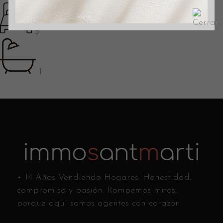
3
1
+ 14 Años Vendiendo Hogares. Honestidad,
compromiso y pasión. Rompemos mitos,
porque aquí somos agentes con corazón.