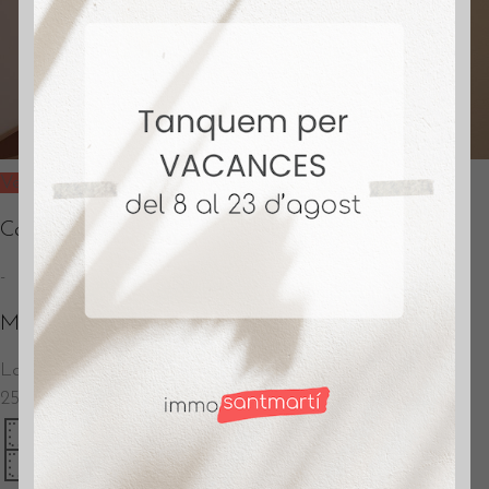
Vendido
Calle Menorca
-
M530
La Verneda
–
Barcelona
255.000
€
77 m2