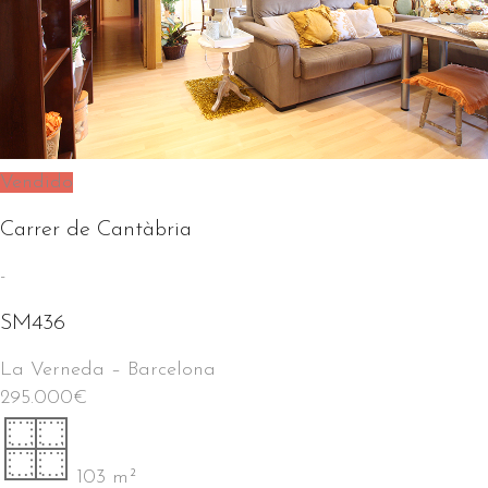
Vendido
Carrer de Cantàbria
-
SM436
La Verneda
–
Barcelona
295.000
€
103 m²