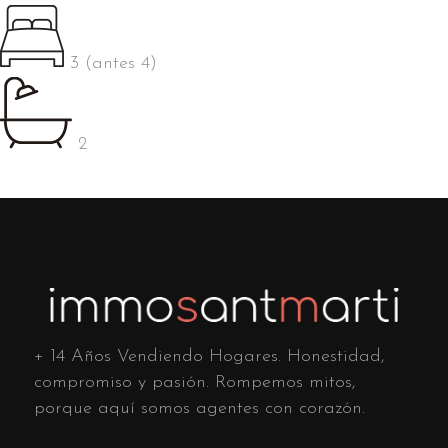
3 (antes 4)
2
+ 14 Años Vendiendo Hogares. Honestidad,
compromiso y pasión. Rompemos mitos,
porque aquí somos agentes con corazón.