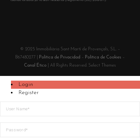
cuando los datos ya no sean necesarios (Reglamento (UE) 2016/679).
© 2025 Immobiliària Sant Martí de Provençals, S.L. –
B67480277 |
Política de Privacidad
–
Política de Cookies
–
Canal Ético
| All Rights Reserved. Select Themes
Login
Register