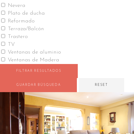
Nevera
Plato de ducha
Reformado
Terraza/Balcón
Trastero
TV
Ventanas de aluminio
Ventanas de Madera
FILTRAR RESULTADOS
GUARDAR BÚSQUEDA
RESET