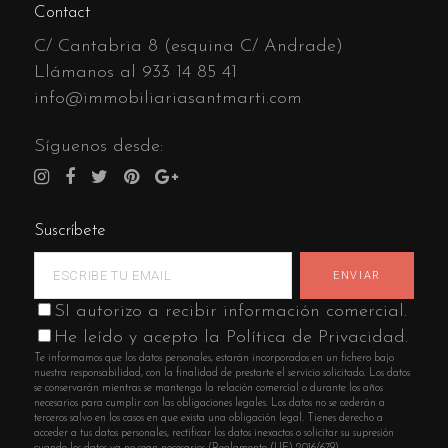
Contact
C/ Cantabria 8 (esquina C/ Andrade)
Llámanos al
933 14 85 41
info@immobiliariasantmarti.com
Síguenos desde:
Suscríbete
SI autorizo a recibir información comercial.
He leído y acepto la Política de Privacidad.
Te informamos que los datos personales, estarán incorporados en un fichero bajo
nuestra responsabilidad, con la finalidad de prestarte el servicio solicitado. Los datos
se conservarán mientras se mantenga la relación comercial o durante los años
necesarios para cumplir con las obligaciones legales. Los datos no se cederán a
terceros salvo en los casos en que exista una obligación legal. Tienes derecho a
acceder a tus datos personales, rectificar los datos inexactos o solicitar su supresión