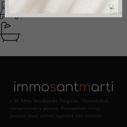
3
1
+ 14 Años Vendiendo Hogares. Honestidad,
compromiso y pasión. Rompemos mitos,
porque aquí somos agentes con corazón.