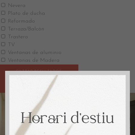
Nevera
Plato de ducha
Reformado
Terraza/Balcón
Trastero
TV
Ventanas de aluminio
Ventanas de Madera
FILTRAR RESULTADOS
GUARDAR BÚSQUEDA
RESET