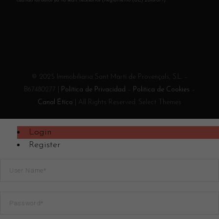
cuando los datos ya no sean necesarios (Reglamento (UE) 2016/679).
© 2025 Immobiliària Sant Martí de Provençals, S.L. –
B67480277 |
Política de Privacidad
–
Política de Cookies
–
Canal Ético
| All Rights Reserved. Select Themes
Login
Register