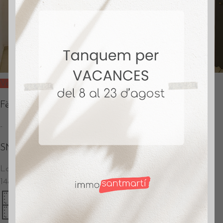
Vendido
Fèlix Martí Alpera
-
SM572
La Pau
–
Barcelona
148.000
€
60 m2