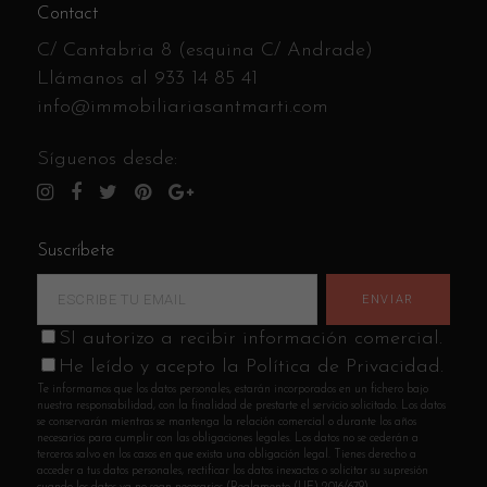
Contact
C/ Cantabria 8 (esquina C/ Andrade)
Llámanos al
933 14 85 41
info@immobiliariasantmarti.com
Síguenos desde:
Suscríbete
SI autorizo a recibir información comercial.
He leído y acepto la Política de Privacidad.
Te informamos que los datos personales, estarán incorporados en un fichero bajo
nuestra responsabilidad, con la finalidad de prestarte el servicio solicitado. Los datos
se conservarán mientras se mantenga la relación comercial o durante los años
necesarios para cumplir con las obligaciones legales. Los datos no se cederán a
terceros salvo en los casos en que exista una obligación legal. Tienes derecho a
acceder a tus datos personales, rectificar los datos inexactos o solicitar su supresión