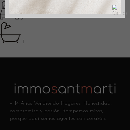
3
1
+ 14 Años Vendiendo Hogares. Honestidad,
compromiso y pasión. Rompemos mitos,
porque aquí somos agentes con corazón.