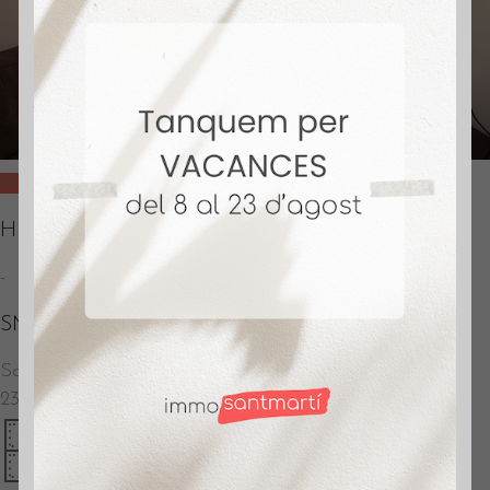
Vendido
Huelva
-
SM637
Sant Martí
–
Barcelona
239.000
€
74m2