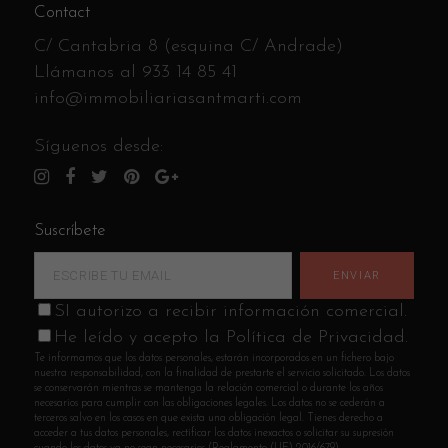
Contact
C/ Cantabria 8 (esquina C/ Andrade)
Llámanos al
933 14 85 41
info@immobiliariasantmarti.com
Síguenos desde:
Suscríbete
SI autorizo a recibir información comercial.
He leído y acepto la Política de Privacidad.
Te informamos que los datos personales, estarán incorporados en un fichero bajo
nuestra responsabilidad, con la finalidad de prestarte el servicio solicitado. Los datos
se conservarán mientras se mantenga la relación comercial o durante los años
necesarios para cumplir con las obligaciones legales. Los datos no se cederán a
terceros salvo en los casos en que exista una obligación legal. Tienes derecho a
acceder a tus datos personales, rectificar los datos inexactos o solicitar su supresión