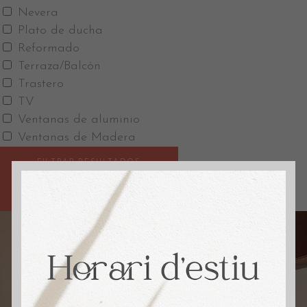
Nevera
Plato de ducha
Reformado
Terraza/Balcón
Trastero
TV
Ventanas de aluminio
Ventanas de Madera
FILTRAR RESULTADOS
GUARDAR BÚSQUEDA
RESET