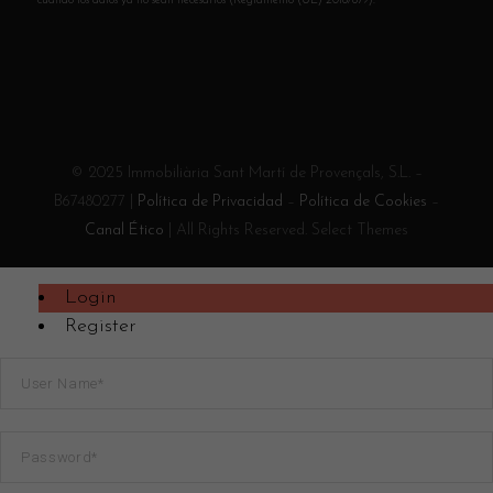
cuando los datos ya no sean necesarios (Reglamento (UE) 2016/679).
© 2025 Immobiliària Sant Martí de Provençals, S.L. –
B67480277 |
Política de Privacidad
–
Política de Cookies
–
Canal Ético
| All Rights Reserved. Select Themes
Login
Register