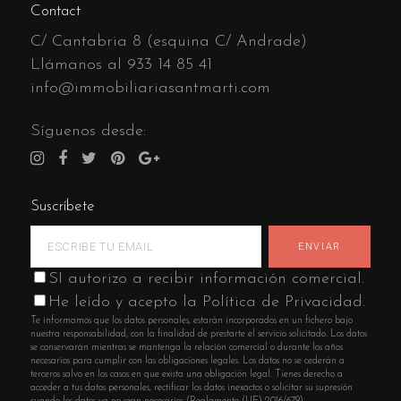
Contact
C/ Cantabria 8 (esquina C/ Andrade)
Llámanos al
933 14 85 41
info@immobiliariasantmarti.com
Síguenos desde:
Suscríbete
SI autorizo a recibir información comercial.
He leído y acepto la Política de Privacidad.
Te informamos que los datos personales, estarán incorporados en un fichero bajo
nuestra responsabilidad, con la finalidad de prestarte el servicio solicitado. Los datos
se conservarán mientras se mantenga la relación comercial o durante los años
necesarios para cumplir con las obligaciones legales. Los datos no se cederán a
terceros salvo en los casos en que exista una obligación legal. Tienes derecho a
acceder a tus datos personales, rectificar los datos inexactos o solicitar su supresión