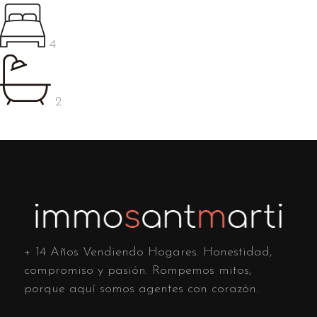
4
2
+ 14 Años Vendiendo Hogares. Honestidad,
compromiso y pasión. Rompemos mitos,
porque aquí somos agentes con corazón.