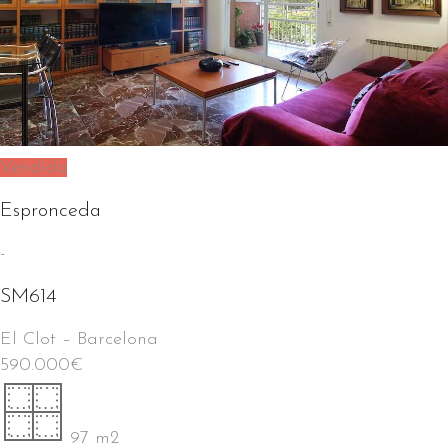
Vendido
Espronceda
-
SM614
El Clot
–
Barcelona
590.000
€
97 m2