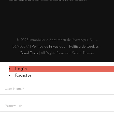
cuando los datos ya no sean necesarios (Reglamento (UE) 2016/679).
© 2025 Immobiliària Sant Martí de Provençals, S.L. –
B67480277 |
Política de Privacidad
–
Política de Cookies
–
Canal Ético
| All Rights Reserved. Select Themes
Login
Register