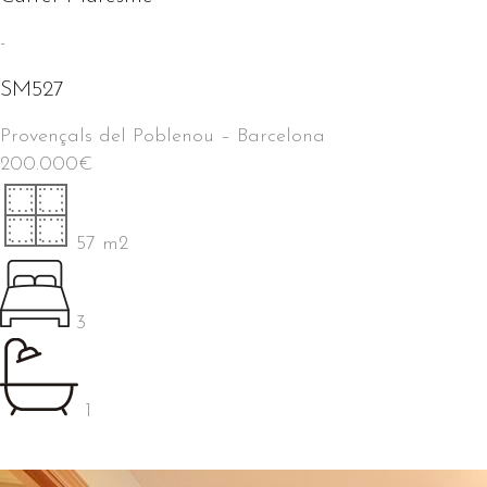
-
SM527
Provençals del Poblenou
–
Barcelona
200.000
€
57 m2
3
1