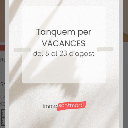
Vendido
Rambla Guipúscoa
-
SM412
La Verneda
–
Barcelona
205.000
€
64 m²