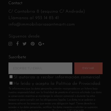
Contact
C/ Cantabria 8 (esquina C/ Andrade)
Llámanos al
933 14 85 41
info@immobiliariasantmarti.com
Síguenos desde:
Suscríbete
SI autorizo a recibir información comercial.
He leído y acepto la Política de Privacidad.
Te informamos que los datos personales, estarán incorporados en un fichero bajo
nuestra responsabilidad, con la finalidad de prestarte el servicio solicitado. Los datos
se conservarán mientras se mantenga la relación comercial o durante los años
necesarios para cumplir con las obligaciones legales. Los datos no se cederán a
terceros salvo en los casos en que exista una obligación legal. Tienes derecho a
acceder a tus datos personales, rectificar los datos inexactos o solicitar su supresión