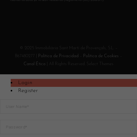
cuando los datos ya no sean necesarios (Reglamento (UE) 2016/679).
© 2025 Immobiliària Sant Martí de Provençals, S.L. –
B67480277 |
Política de Privacidad
–
Política de Cookies
–
Canal Ético
| All Rights Reserved. Select Themes
Login
Register