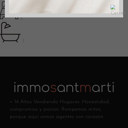
3
1
+ 14 Años Vendiendo Hogares. Honestidad,
compromiso y pasión. Rompemos mitos,
porque aquí somos agentes con corazón.