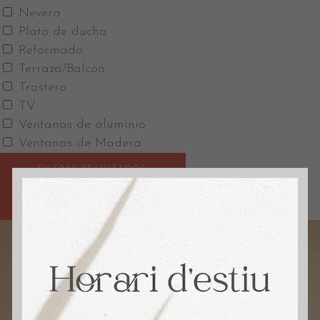
Nevera
Plato de ducha
Reformado
Terraza/Balcón
Trastero
TV
Ventanas de aluminio
Ventanas de Madera
FILTRAR RESULTADOS
GUARDAR BÚSQUEDA
RESET