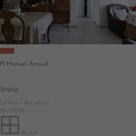
Venta
Pl Manuel Ainaud
-
SM656
La Pau
–
Barcelona
260.000
€
80 m2