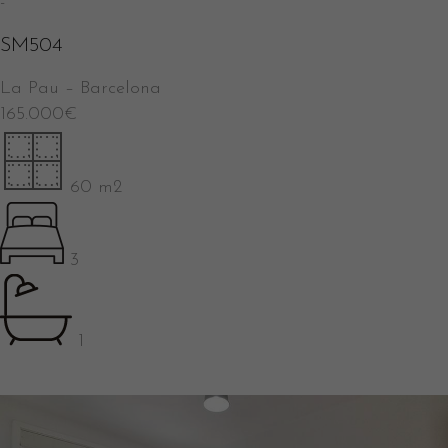
-
SM504
La Pau
–
Barcelona
165.000
€
60 m2
3
1