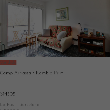
Vendido
Camp Arriassa / Rambla Prim
-
SM505
La Pau
–
Barcelona