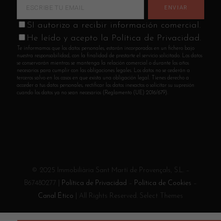
SI autorizo a recibir información comercial.
He leído y acepto la Política de Privacidad.
Te informamos que los datos personales, estarán incorporados en un fichero bajo
nuestra responsabilidad, con la finalidad de prestarte el servicio solicitado. Los datos
se conservarán mientras se mantenga la relación comercial o durante los años
necesarios para cumplir con las obligaciones legales. Los datos no se cederán a
terceros salvo en los casos en que exista una obligación legal. Tienes derecho a
acceder a tus datos personales, rectificar los datos inexactos o solicitar su supresión
cuando los datos ya no sean necesarios (Reglamento (UE) 2016/679).
© 2025 Immobiliària Sant Martí de Provençals, S.L. –
B67480277 |
Política de Privacidad
–
Política de Cookies
–
Canal Ético
| All Rights Reserved. Select Themes