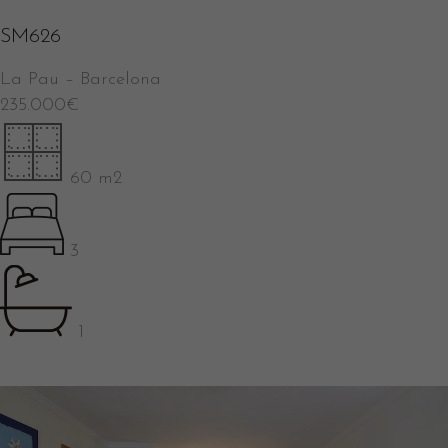
SM626
La Pau
–
Barcelona
235.000
€
60 m2
3
1