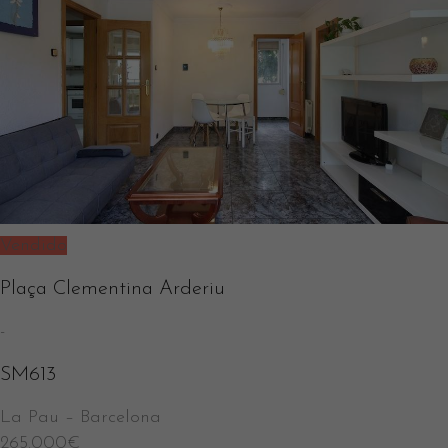
Vendido
Plaça Clementina Arderiu
-
SM613
La Pau
–
Barcelona
265.000
€