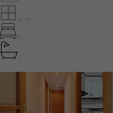
165.000
€
63 m2
3
1