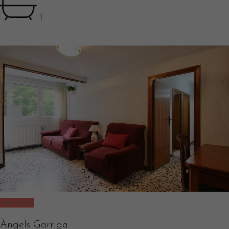
1
Vendido
Àngels Garriga