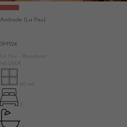
Vendido
Andrade (La Pau)
-
SM524
La Pau
–
Barcelona
165.000
€
60 m2
3