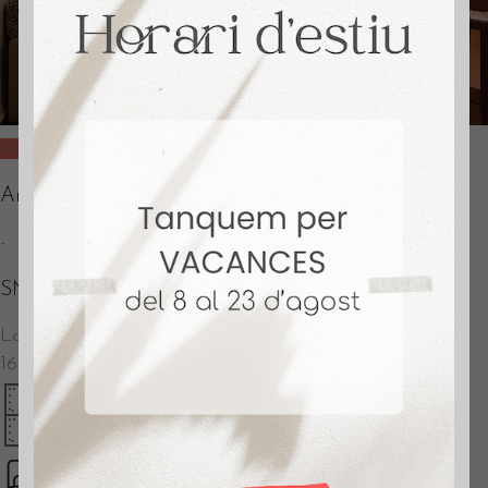
Vendido
Andrade (La Pau)
-
SM556
La Pau
–
Barcelona
165.000
€
60 m2