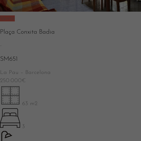
Venta
Plaça Conxita Badia
-
SM651
La Pau
–
Barcelona
250.000
€
63 m2
3