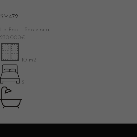
-
SM472
La Pau
–
Barcelona
230.000
€
101m2
3
1