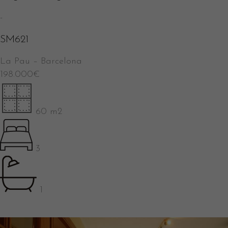
-
SM621
La Pau
–
Barcelona
198.000
€
60 m2
3
1