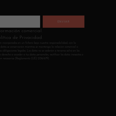
nformación comercial.
lítica de Privacidad.
n incorporados en un fichero bajo nuestra responsabilidad, con la
Los datos se conservarán mientras se mantenga la relación comercial o
s obligaciones legales. Los datos no se cederán a terceros salvo en los
 derecho a acceder a tus datos personales, rectificar los datos inexactos o
sean necesarios (Reglamento (UE) 2016/679).