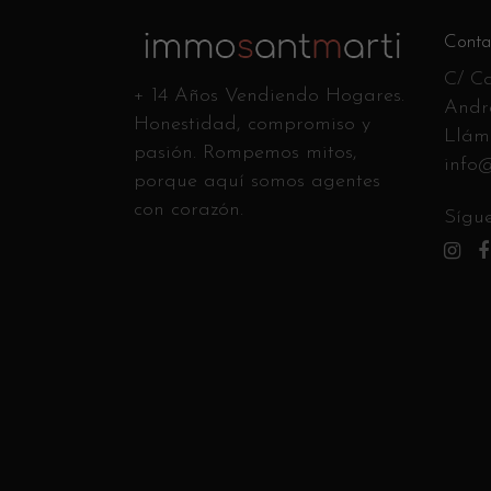
Conta
C/ Ca
+ 14 Años Vendiendo Hogares.
Andr
Honestidad, compromiso y
Llám
pasión. Rompemos mitos,
info
porque aquí somos agentes
con corazón.
Sígue