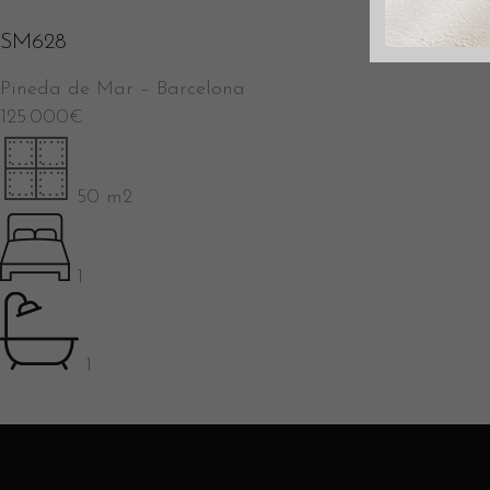
SM628
Pineda de Mar
–
Barcelona
125.000
€
50 m2
1
1