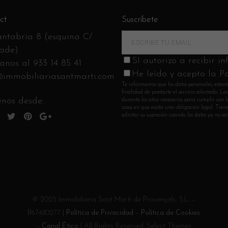
ct
Suscríbete
ntabria 8 (esquina C/
ade)
SI autorizo a recibir i
anos al
933 14 85 41
He leído y acepto la Po
@immobiliariasantmarti.com
Te informamos que los datos personales, estará
finalidad de prestarte el servicio solicitado. 
nos desde:
durante los años necesarios para cumplir con la
casos en que exista una obligación legal. Tienes
solicitar su supresión cuando los datos ya no 
© 2025 Immobiliària Sant Martí de Provençals, S.L. –
B67480277 |
Política de Privacidad
–
Política de Cookies
–
Canal Ético
| All Rights Reserved. Select Themes