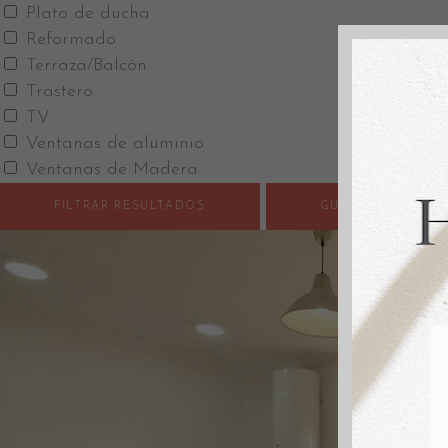
Plato de ducha
Reformado
Terraza/Balcón
Trastero
TV
Ventanas de aluminio
Ventanas de Madera
FILTRAR RESULTADOS
GUARDAR BÚSQU